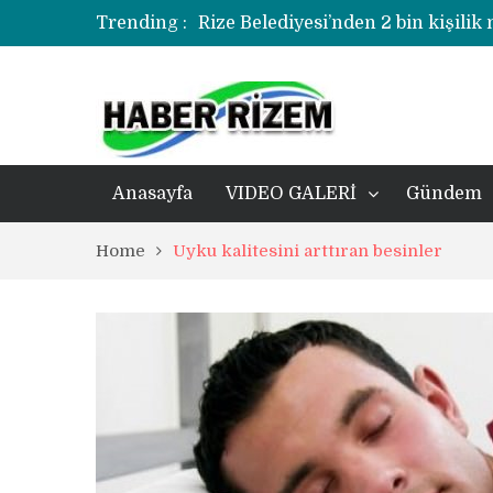
Trending :
Rize Belediyesi’nden 2 bin kişilik
korozyonlu alandaki kentsel dönü
Üzerine kale direği düşen minik f
Rize’de uyuşturucu operasyonund
Anasayfa
VIDEO GALERİ
Gündem
Home
Uyku kalitesini arttıran besinler