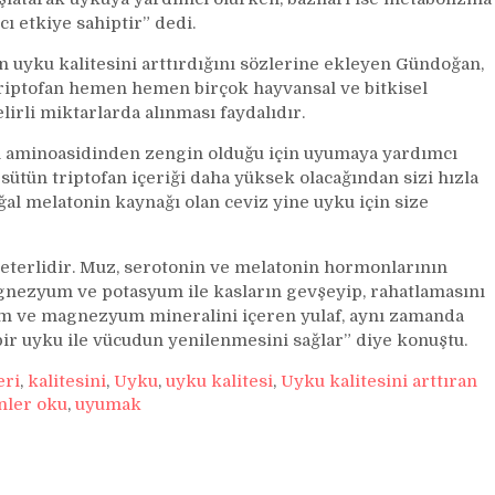
cı etkiye sahiptir” dedi.
 uyku kalitesini arttırdığını sözlerine ekleyen Gündoğan,
triptofan hemen hemen birçok hayvansal ve bitkisel
lirli miktarlarda alınması faydalıdır.
tofan aminoasidinden zengin olduğu için uyumaya yardımcı
 sütün triptofan içeriği daha yüksek olacağından sizi hızla
al melatonin kaynağı olan ceviz yine uyku için size
terlidir. Muz, serotonin ve melatonin hormonlarının
magnezyum ve potasyum ile kasların gevşeyip, rahatlamasını
iyum ve magnezyum mineralini içeren yulaf, aynı zamanda
bir uyku ile vücudun yenilenmesini sağlar” diye konuştu.
eri
,
kalitesini
,
Uyku
,
uyku kalitesi
,
Uyku kalitesini arttıran
inler oku
,
uyumak