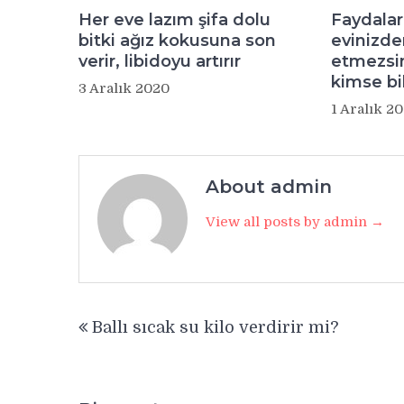
Her eve lazım şifa dolu
Faydaları
bitki ağız kokusuna son
evinizde
verir, libidoyu artırır
etmezsin
kimse bi
3 Aralık 2020
1 Aralık 2
About admin
View all posts by admin →
Yazı
Ballı sıcak su kilo verdirir mi?
gezinmesi