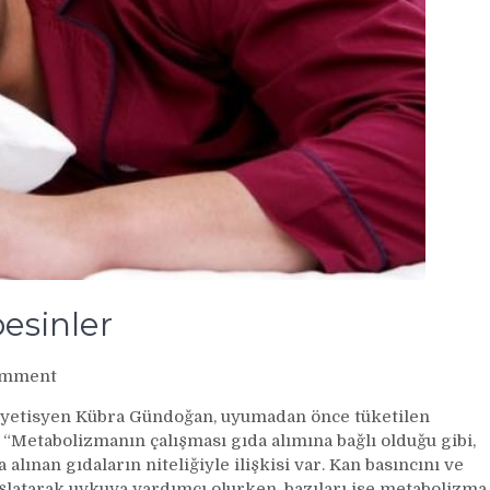
besinler
on
omment
Uyku
iyetisyen Kübra Gündoğan, uyumadan önce tüketilen
kalitesini
 “Metabolizmanın çalışması gıda alımına bağlı olduğu gibi,
arttıran
alınan gıdaların niteliğiyle ilişkisi var. Kan basıncını ve
besinler
latarak uykuya yardımcı olurken, bazıları ise metabolizma