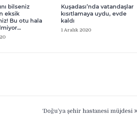
nı bilseniz
Kuşadası’nda vatandaşlar
n eksik
kısıtlamaya uydu, evde
iz! Bu otu hala
kaldı
lmiyor…
1 Aralık 2020
020
‘Doğu’ya şehir hastanesi müjdesi