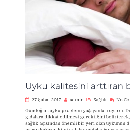
Uyku kalitesini arttıran 
27 Şubat 2017
admin
Sağlık
No C
Gündoğan, uyku problemi yaşayanları uyardı. D
gıdalara dikkat edilmesi gerektiğini belirterek,
sağlık açısından önemli bir yeri olan uykunun da 
nabzı düşüren kimi gıdalar metabolizmayı yavaş