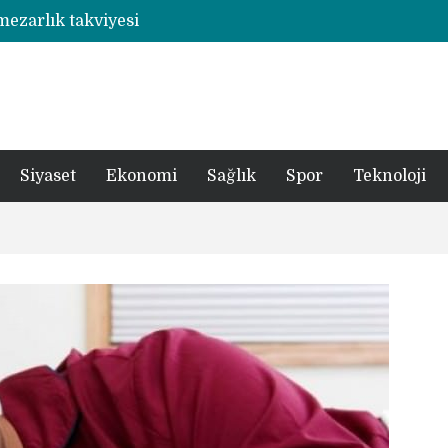
 mezarlık takviyesi
Rize’de otizmli öğrencilerin eğitim gördüğü ahşap hobi atölyesine çarpan araç hasara neden oldu
şümde yer teslimi yıl sonu
utbolcu yiğit böyle uğurlandı
a 1 şüpheli tutuklandı
Siyaset
Ekonomi
Sağlık
Spor
Teknoloji