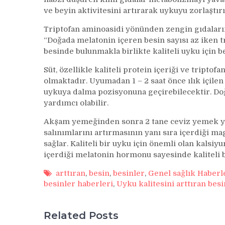
ve beyin aktivitesini artırarak uykuyu zorlaştırı
Triptofan aminoasidi yönünden zengin gıdaların
“Doğada melatonin içeren besin sayısı az iken 
besinde bulunmakla birlikte kaliteli uyku için be
Süt, özellikle kaliteli protein içeriği ve trip
olmaktadır. Uyumadan 1 – 2 saat önce ılık içilen
uykuya dalma pozisyonuna geçirebilecektir. Doğ
yardımcı olabilir.
Akşam yemeğinden sonra 2 tane ceviz yemek ye
salınımlarını artırmasının yanı sıra içerdiği 
sağlar. Kaliteli bir uyku için önemli olan kals
içerdiği melatonin hormonu sayesinde kaliteli 
arttıran
,
besin
,
besinler
,
Genel sağlık Haberl
besinler haberleri
,
Uyku kalitesini arttıran bes
Related Posts