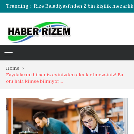
Trending :
Home
Faydalarını bilseniz evinizden eksik etmezsiniz! Bu
otu hala kimse bilmiyor…