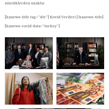
sözcüklerden uzaktır.
[kanews-title tag=”div”] Kovid Verileri [/kanews-title]
[kanews-covid data=”turkey”]