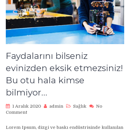
Faydalarını bilseniz
evinizden eksik etmezsiniz!
Bu otu hala kimse
bilmiyor…
1 Aralık 2020
admin
Sağlık
No
on
Comment
Faydalarını
bilseniz
Lorem Ipsum, dizgi ve baskı endüstrisinde kullanılan