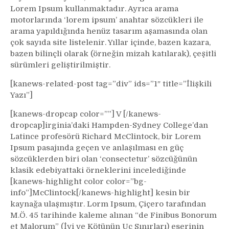
Lorem Ipsum kullanmaktadır. Ayrıca arama
motorlarında ‘lorem ipsum’ anahtar sözcükleri ile
arama yapıldığında henüz tasarım aşamasında olan
çok sayıda site listelenir. Yıllar içinde, bazen kazara,
bazen bilinçli olarak (örneğin mizah katılarak), çeşitli
sürümleri geliştirilmiştir.
[kanews-related-post tag=”div” ids=”1″ title=”İlişkili
Yazı”]
[kanews-dropcap color=””] V [/kanews-
dropcap]irginia’daki Hampden-Sydney College’dan
Latince profesörü Richard McClintock, bir Lorem
Ipsum pasajında geçen ve anlaşılması en güç
sözcüklerden biri olan ‘consectetur’ sözcüğünün
klasik edebiyattaki örneklerini incelediğinde
[kanews-highlight color color=”bg-
info”]McClintock[/kanews-highlight] kesin bir
kaynağa ulaşmıştır. Lorm Ipsum, Çiçero tarafından
M.Ö. 45 tarihinde kaleme alınan “de Finibus Bonorum
et Malorum” (İyi ve Kötünün Uç Sınırları) eserinin