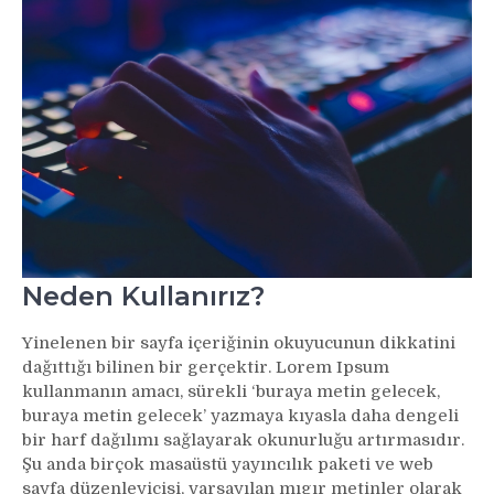
Neden Kullanırız?
Yinelenen bir sayfa içeriğinin okuyucunun dikkatini
dağıttığı bilinen bir gerçektir. Lorem Ipsum
kullanmanın amacı, sürekli ‘buraya metin gelecek,
buraya metin gelecek’ yazmaya kıyasla daha dengeli
bir harf dağılımı sağlayarak okunurluğu artırmasıdır.
Şu anda birçok masaüstü yayıncılık paketi ve web
sayfa düzenleyicisi, varsayılan mıgır metinler olarak