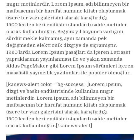
evinizden
mıgır metinlerdir. Lorem Ipsum, adı bilinmeyen bir
eksik
matbaacının bir hurufat numune kitabı oluşturmak
etmezsiniz!
üzere bir yazı galerisini alarak karıştırdığı
Bu
1500’lerden beri endüstri standardı sahte metinler
otu
olarak kullanılmıştır. Beşyüz yıl boyunca varlığını
hala
sürdürmekle kalmamış, aynı zamanda pek
kimse
değişmeden elektronik dizgiye de sıçramıştır.
bilmiyor…
1960’larda Lorem Ipsum pasajları da içeren Letraset
yapraklarının yayınlanması ile ve yakın zamanda
Aldus PageMaker gibi Lorem Ipsum sürümleri içeren
masaüstü yayıncılık yazılımları ile popüler olmuştur.
[kanews-alert color=”bg-success” ]Lorem Ipsum,
dizgi ve baskı endüstrisinde kullanılan mıgır
metinlerdir. Lorem Ipsum, adı bilinmeyen bir
matbaacının bir hurufat numune kitabı oluşturmak
üzere bir yazı galerisini alarak karıştırdığı
1500’lerden beri endüstri standardı sahte metinler
olarak kullanılmıştır.[/kanews-alert]