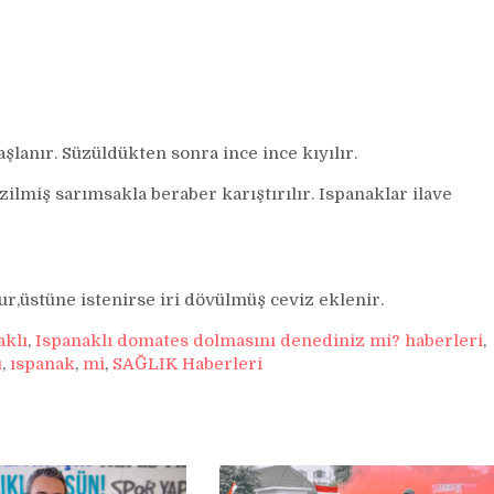
şlanır. Süzüldükten sonra ince ince kıyılır.
zilmiş sarımsakla beraber karıştırılır. Ispanaklar ilave
ur,üstüne istenirse iri dövülmüş ceviz eklenir.
aklı
,
Ispanaklı domates dolmasını denediniz mi? haberleri
,
u
,
ıspanak
,
mi
,
SAĞLIK Haberleri