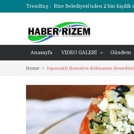
Trending :
Rize Belediyesi’nden 2 bin kişilik
korozyonlu alandaki kentsel dönü
Üzerine kale direği düşen minik f
Rize’de uyuşturucu operasyonund
Anasayfa
VIDEO GALERİ
Gündem
Home
Ispanaklı domates dolmasını denedini