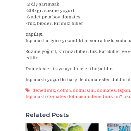
-2 diş sarımsak
-200 gr. süzme yoğurt
-6 adet prta boy domates
-Tuz, bibder, kırmızı biber
Yapılışı
Ispanaklar iyice yıkandıktan sonra tuzlu suda ha
Süzme yoğurt, kırmızı biber, tuz, karabiber ve e
edilir.
Dometesler ikiye ayrılp içleri boşaltılır.
Ispanaklı yoğurtlu harç ile domatesler doldurul
denediniz
,
dolma
,
dolmasını
,
domates
,
Ispan
Ispanaklı domates dolmasını denediniz mi? ok
Related Posts