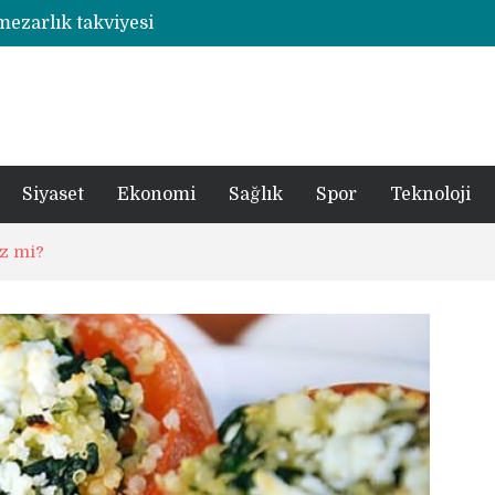
 mezarlık takviyesi
Rize’de otizmli öğrencilerin eğitim gördüğü ahşap hobi atölyesine çarpan araç hasara neden oldu
şümde yer teslimi yıl sonu
utbolcu yiğit böyle uğurlandı
a 1 şüpheli tutuklandı
Siyaset
Ekonomi
Sağlık
Spor
Teknoloji
z mi?