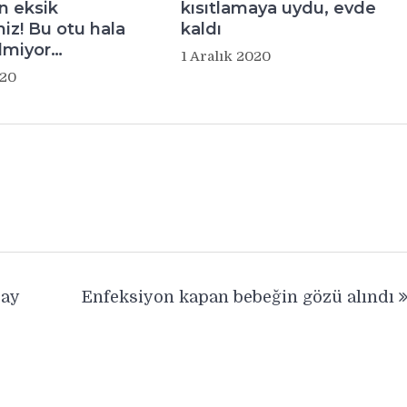
n eksik
kısıtlamaya uydu, evde
iz! Bu otu hala
kaldı
lmiyor…
1 Aralık 2020
020
 ay
Enfeksiyon kapan bebeğin gözü alındı