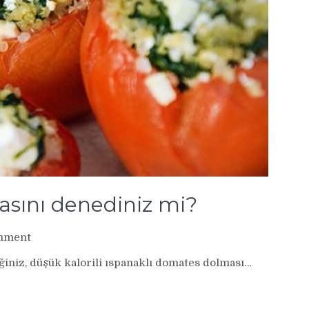
asını denediniz mi?
on
mment
Ispanaklı
eğiniz, düşük kalorili ıspanaklı domates dolması…
domates
dolmasını
denediniz
mi?