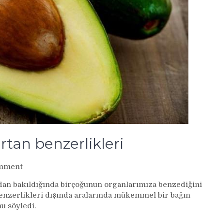
rtan benzerlikleri
on
mment
Besinlerin
ardan bakıldığında birçoğunun organlarımıza benzediğini
organlara
 benzerlikleri dışında aralarında mükemmel bir bağın
şaşırtan
u söyledi.
benzerlikleri