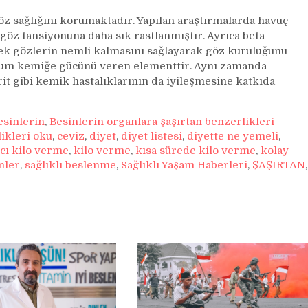
öz sağlığını korumaktadır. Yapılan araştırmalarda havuç
öz tansiyonuna daha sık rastlanmıştır. Ayrıca beta-
ek gözlerin nemli kalmasını sağlayarak göz kuruluğunu
isyum kemiğe gücünü veren elementtir. Aynı zamanda
it gibi kemik hastalıklarının da iyileşmesine katkıda
esinlerin
,
Besinlerin organlara şaşırtan benzerlikleri
ikleri oku
,
ceviz
,
diyet
,
diyet listesi
,
diyette ne yemeli
,
ıcı kilo verme
,
kilo verme
,
kısa sürede kilo verme
,
kolay
nler
,
sağlıklı beslenme
,
Sağlıklı Yaşam Haberleri
,
ŞAŞIRTAN
,