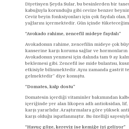
Diyetisyen Şeyda Sular, bu besinlerden bir tanes
kabuğuyla korunduğu gibi cevize benzer beyni
Ceviz beyin fonksiyonları için çok faydalı olan
yağlarını içermektedir. Gün içinde tüketeceğimi
“Avokado rahime, zencefil mideye faydalı”
Avokadonun rahime, zencefilin mideye çok büyü
kanserine karşı koruma sağlar ve hormonların d
Avokadonun yenmesi için dalında tam 9 ay kal
beklemesi gibi. Zencefil ise mide bulantısı, kus
etkisiyle bilinmektedir. Aynı zamanda gastrit t
gelmektedir” diye konuştu.
“Domates, kalp dostu”
Domatesin içerdiği vitaminler bakımından kalb
içeriğinde yer alan likopen adlı antioksidan, li
karşı yararlıdır. Araştırmalara göre yüksek ant
karşı olduğu ispatlanmıştır. Bu özelliği sayesiyl
“Havuç göze, kereviz ise kemiğe iyi geliyor”