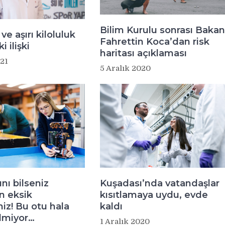
Bilim Kurulu sonrası Bakan
ve aşırı kiloluluk
Fahrettin Koca’dan risk
i ilişki
haritası açıklaması
21
5 Aralık 2020
nı bilseniz
Kuşadası’nda vatandaşlar
n eksik
kısıtlamaya uydu, evde
iz! Bu otu hala
kaldı
lmiyor…
1 Aralık 2020