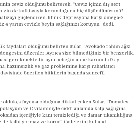
inin ceviz olduğunu belirterek, “Ceviz içinin dış sert
mizin de kafatasıyla korunduğunu hiç düşündünüz mü?
, hafızayı güçlendiren, klinik depresyona karşı omega-3
z 4 yarım cevizle beyin sağlığınızı koruyun” dedi.
k faydaları olduğunu belirten Sular, “Avokado rahim ağzı
engesini düzenler. Ayrıca size bilmediğiniz bir benzerlik.
ması gerekmektedir aynı bebeğin anne karnında 9 ay
ma, hazımsızlık ve gaz problemine karşı rahatlatıcı
edavisinde önerilen bitkilerin başında zencefil
e oldukça faydası olduğuna dikkat çeken Sular, “Domates
f, potasyum ve C vitaminiyle ciddi anlamda kalp sağlığına
ioksidan içeriğiyle kanı temizlediği ve damar tıkanıklığına
e de kalbi yormaz ve korur” ifadelerini kullandı.