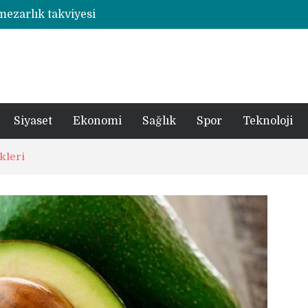
 mezarlık takviyesi
Rize’de otizmli öğrencilerin eğitim gördüğü ahşap hobi atölyesine çarpan araç hasara neden oldu
şümde yer teslimi yıl sonu
utbolcu yiğit böyle uğurlandı
a 1 şüpheli tutuklandı
Siyaset
Ekonomi
Sağlık
Spor
Teknoloji
kleri