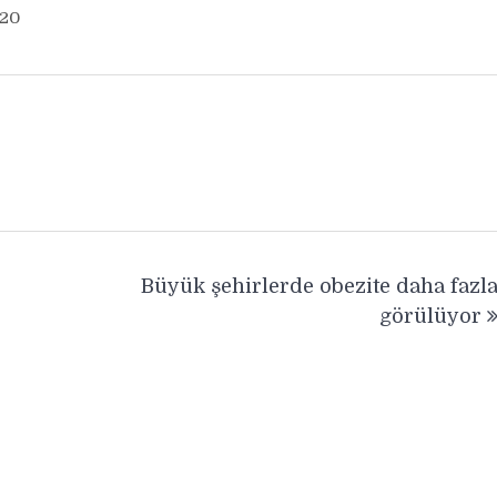
020
Büyük şehirlerde obezite daha fazl
görülüyor