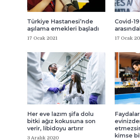
Türkiye Hastanesi’nde
Covid-19 
aşılama emekleri başladı
arasındak
17 Ocak 2021
17 Ocak 20
Her eve lazım şifa dolu
Faydaları
bitki ağız kokusuna son
evinizde
verir, libidoyu artırır
etmezsin
kimse bi
3 Aralık 2020