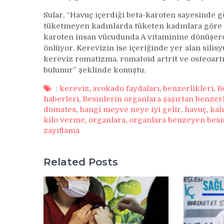
Sular, “Havuç içerdiği beta-karoten sayesinde g
tüketmeyen kadınlarda tüketen kadınlara göre g
karoten insan vücudunda A vitaminine dönüşer
önlüyor. Kerevizin ise içeriğinde yer alan sil
kereviz romatizma, romatoid artrit ve osteoartr
bulunur” şeklinde konuştu.
: kereviz
,
avokado faydaları
,
benzerlikleri
,
B
haberleri
,
Besinlerin organlara şaşırtan benzerl
domates
,
hangi meyve neye iyi gelir
,
havuç
,
kal
kilo verme
,
organlara
,
organlara benzeyen besi
zayıflama
Related Posts