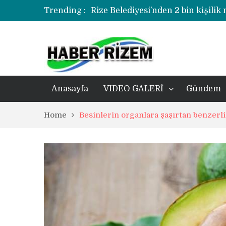
Trending :
Rize Belediyesi’nden 2 bin kişilik
korozyonlu alandaki kentsel dönü
Üzerine kale direği düşen minik f
Rize’de uyuşturucu operasyonund
Anasayfa
VIDEO GALERİ
Gündem
Home
Besinlerin organlara şaşırtan benzerli