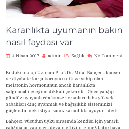
Karanlıkta uyumanın bakın
nasıl faydası var
4 Nisan 2017
admin
Sağlık
No Comment
on
Karanlıkta
Endokrinoloji Uzmanı Prof. Dr. Mitat Bahçeci, kanser
uyumanın
ve diyabete karşı koruyucu etkiye sahip olan
bakın
melatonin hormonunun ancak karanlıkta
nasıl
salgılanabileceğine dikkati çekerek, “Gece çalışıp
faydası
var
gündüz uyuyanlarda kanser oranları daha yüksek.
Sabahları dinç uyanmak ve bağışıklık sisteminizi
güçlendirmek istiyorsanız karanlıkta uyuyun” dedi.
Bahçeci, vücudun uyku sırasında kendisi için yararlı
çalışmalar yapmaya devam ettiğini, güneş batıp hava