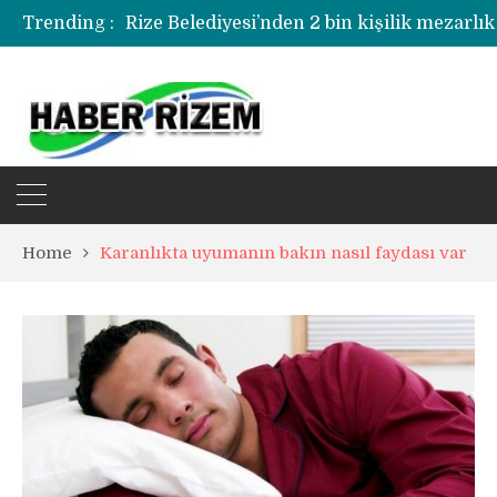
Trending :
Rize Belediyesi’nden 2 bin kişilik mezarlık
Rize’de uyuşturucu operasyonunda 1 şüph
Home
Karanlıkta uyumanın bakın nasıl faydası var