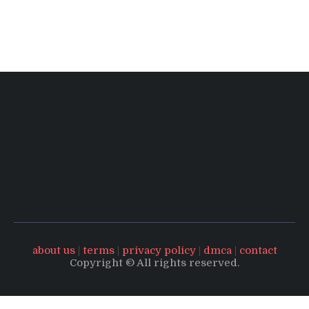
about us
|
terms
|
privacy policy
|
dmca
|
contact
Copyright © All rights reserved.