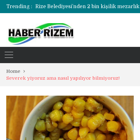
Trending :
Rize Belediyesi’nden 2 bin kişilik mezarlık
Rize’de uyuşturucu operasyonunda 1 şüph
Home
Severek yiyoruz ama nasıl yapılıyor bilmiyoruz!