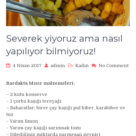
Severek yiyoruz ama nasıl
yapılıyor bilmiyoruz!
4 Nisan 2017
admin
Kadın
No Comment
on
Severek
Bardakta Mısır malzemeleri:
yiyoruz
ama
– 2 kutu konserve
nasıl
– 1 çorba kaşığı tereyağı
yapılıyor
– Baharatlar; birer çay kaşığı pul biber, karabiber ve
bilmiyoruz!
tuz
– Yarım limon
– Yarım çay kaşığı sarımsak tozu
– Dilediğiniz miktarda parmesan peyniri