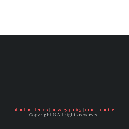
about us
|
terms
|
privacy policy
|
dmca
|
contact
Copyright © All rights reserved.