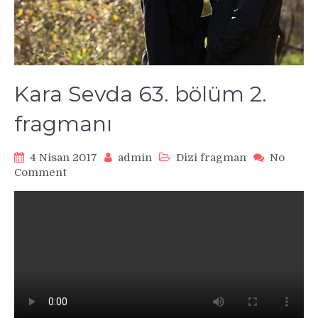
Kara Sevda 63. bölüm 2.
fragmanı
4 Nisan 2017
admin
Dizi fragman
No
on
Comment
Kara
Sevda
63.
bölüm
2.
fragmanı