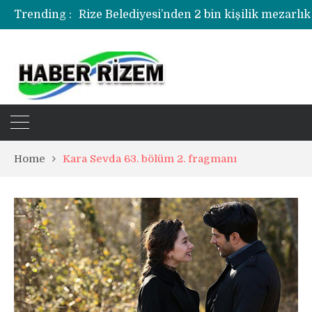
Trending :
Rize Belediyesi’nden 2 bin kişilik mezarlık
Rize’de uyuşturucu operasyonunda 1 şüph
Home
Kara Sevda 63. bölüm 2. fragmanı