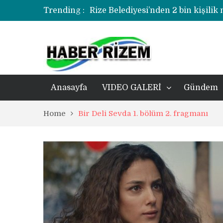
Trending :
Rize Belediyesi’nden 2 bin kişilik
korozyonlu alandaki kentsel dönü
Üzerine kale direği düşen minik f
Rize’de uyuşturucu operasyonund
Anasayfa
VIDEO GALERİ
Gündem
Home
Bir Deli Sevda 1. bölüm 2. fragmanı