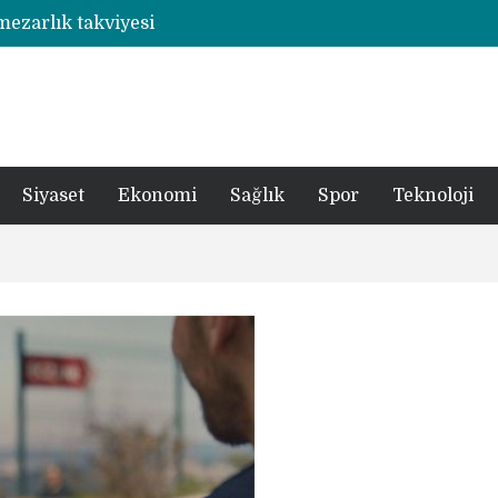
 mezarlık takviyesi
Rize’de otizmli öğrencilerin eğitim gördüğü ahşap hobi atölyesine çarpan araç hasara neden oldu
şümde yer teslimi yıl sonu
utbolcu yiğit böyle uğurlandı
a 1 şüpheli tutuklandı
Siyaset
Ekonomi
Sağlık
Spor
Teknoloji