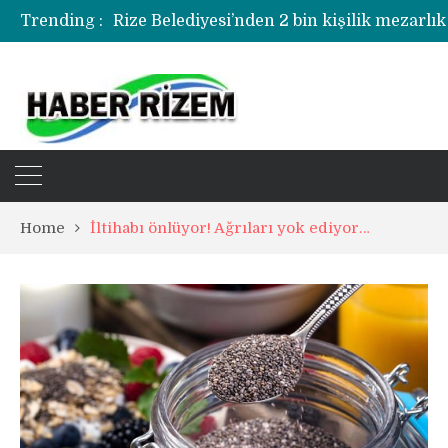
Trending :
Rize Belediyesi’nden 2 bin kişilik mezarlık
Rize’de uyuşturucu operasyonunda 1 şüph
Home
İltihabı önlüyor! Ağrıları yok ediyor…