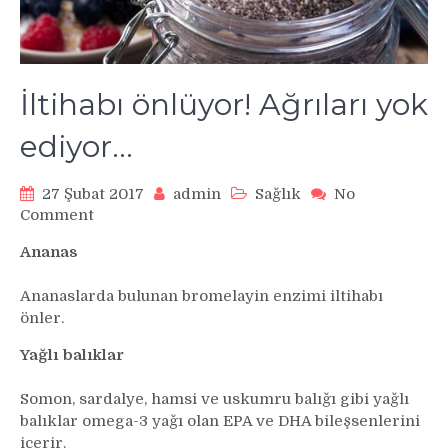
İltihabı önlüyor! Ağrıları yok
ediyor…
27 Şubat 2017
admin
Sağlık
No
on
Comment
İltihabı
Ananas
önlüyor!
Ağrıları
Ananaslarda bulunan bromelayin enzimi iltihabı
yok
önler.
ediyor…
Yağlı balıklar
Somon, sardalye, hamsi ve uskumru balığı gibi yağlı
balıklar omega-3 yağı olan EPA ve DHA bileşsenlerini
içerir.