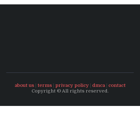
about us
|
terms
|
privacy policy
|
dmca
|
contact
Copyright © All rights reserved.