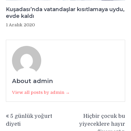
Kuşadası’nda vatandaşlar kısıtlamaya uydu,
evde kaldı
1 Aralık 2020
About admin
View all posts by admin →
Yazı
5 günlük yoğurt
Hiçbir çocuk bu
gezinmesi
diyeti
yiyeceklere hayır