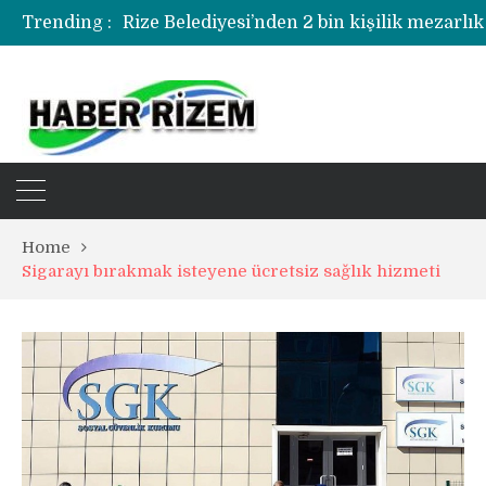
Rize Belediyesi’nden 2 bin kişilik mezarlık
Trending :
Rize’de uyuşturucu operasyonunda 1 şüph
Home
Sigarayı bırakmak isteyene ücretsiz sağlık hizmeti