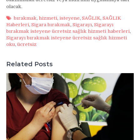
olacak.
bırakmak
,
hizmeti
,
isteyene
,
SAĞLIK
,
SAĞLIK
Haberleri
,
Sigara bırakmak
,
Sigarayı
,
Sigarayı
bırakmak isteyene ücretsiz sağlık hizmeti haberleri
,
Sigarayı bırakmak isteyene ücretsiz sağlık hizmeti
oku
,
ücretsiz
Related Posts