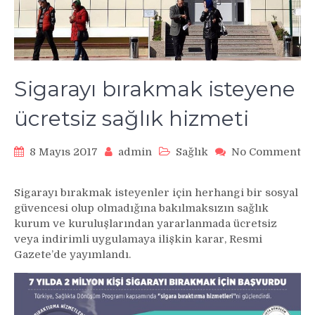
Sigarayı bırakmak isteyene
ücretsiz sağlık hizmeti
8 Mayıs 2017
admin
Sağlık
No Comment
on
Sigarayı
Sigarayı bırakmak isteyenler için herhangi bir sosyal
bırakmak
güvencesi olup olmadığına bakılmaksızın sağlık
isteyene
kurum ve kuruluşlarından yararlanmada ücretsiz
ücretsiz
veya indirimli uygulamaya ilişkin karar, Resmi
sağlık
hizmeti
Gazete’de yayımlandı.