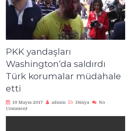
PKK yandaşları
Washington’da saldırdı
Türk korumalar müdahale
etti
19 Mayıs 2017
admin
Dünya
No
on
Comment
PKK
yandaşları
Washington’da