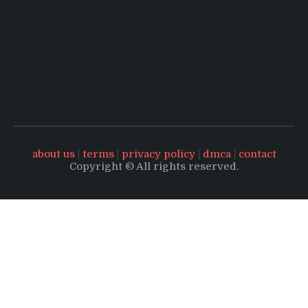
about us
|
terms
|
privacy policy
|
dmca
|
contact
Copyright © All rights reserved.