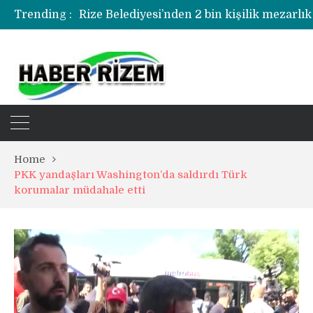
Trending :
Rize Belediyesi’nden 2 bin kişilik mezarlık
Rize’de uyuşturucu operasyonunda 1 şüph
Home
PKK yandaşları Washington’da saldırdı Türk
korumalar müdahale etti