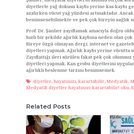
Şanlıer, medyatik diyetlerin aslında birçok sor
diyetlerle yağ dokusu kaybı yerine kas kaybı g
azalırken vücut yağ yüzdesi artmaktadır. Anca
benimsenebilmekte ve pek çok bireyin sağlık s
Prof. Dr. Şanlıer zayıflamak amacıyla doğru oldu
hızlı bir şekilde ağırlık kaybına neden olan çok
Bireye özgü olmayan dergi, internet ve gazetel
diyetleri yapmak. Ağırlık kaybı yerine vücutta 
Zayıflattığı ileri sürülen fakat pek çok olumsuz 
diyetleri yapmak. Kan grubu diyetlerini uygula
ağırlıklı beslenme tarzını benimsemek.
diyetler
,
hayatınızı
,
karartabilir
,
Medyatik
,
M
Medyatik diyetler hayatınızı karartabilir! oku
,
S
Related Posts