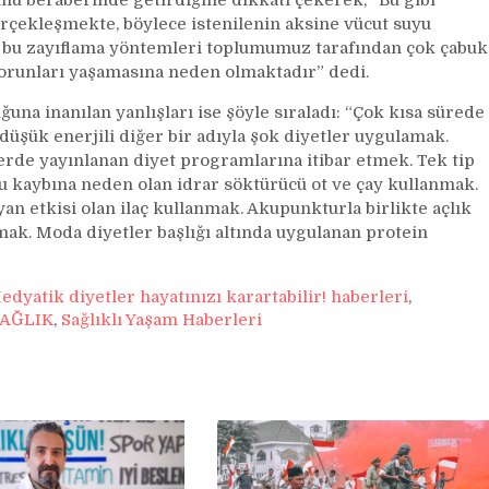
unu beraberinde getirdiğine dikkati çekerek, “Bu gibi
erçekleşmekte, böylece istenilenin aksine vücut suyu
k bu zayıflama yöntemleri toplumumuz tarafından çok çabuk
orunları yaşamasına neden olmaktadır” dedi.
ğuna inanılan yanlışları ise şöyle sıraladı: “Çok kısa sürede
 düşük enerjili diğer bir adıyla şok diyetler uygulamak.
erde yayınlanan diyet programlarına itibar etmek. Tek tip
su kaybına neden olan idrar söktürücü ot ve çay kullanmak.
yan etkisi olan ilaç kullanmak. Akupunkturla birlikte açlık
mak. Moda diyetler başlığı altında uygulanan protein
edyatik diyetler hayatınızı karartabilir! haberleri
,
AĞLIK
,
Sağlıklı Yaşam Haberleri