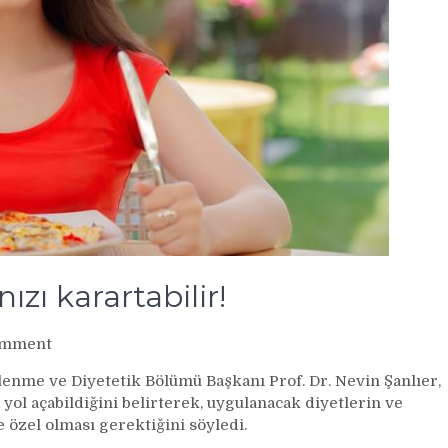
ızı karartabilir!
on
omment
Medyatik
slenme ve Diyetetik Bölümü Başkanı Prof. Dr. Nevin Şanlıer,
diyetler
 yol açabildiğini belirterek, uygulanacak diyetlerin ve
hayatınızı
 özel olması gerektiğini söyledi.
karartabilir!