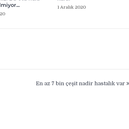
lmiyor…
1 Aralık 2020
020
En az 7 bin çeşit nadir hastalık var