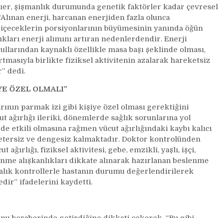
lıer, şişmanlık durumunda genetik faktörler kadar çevresel
“Alınan enerji, harcanan enerjiden fazla olunca
e içeceklerin porsiyonlarının büyümesinin yanında öğün
ıkları enerji alımını artıran nedenlerdendir. Enerji
şullarından kaynaklı özellikle masa başı şeklinde olması,
tmasıyla birlikte fiziksel aktivitenin azalarak hareketsiz
” dedi.
YE ÖZEL OLMALI”
nın parmak izi gibi kişiye özel olması gerektiğini
ut ağırlığı ileriki, dönemlerde sağlık sorunlarına yol
de etkili olmasına rağmen vücut ağırlığındaki kaybı kalıcı
yetersiz ve dengesiz kalmaktadır. Doktor kontrolünden
 ağırlığı, fiziksel aktivitesi, gebe, emzikli, yaşlı, işçi,
lenme alışkanlıkları dikkate alınarak hazırlanan beslenme
alık kontrollerle hastanın durumu değerlendirilerek
r” ifadelerini kaydetti.