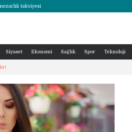
 mezarlık takviyesi
Rize’de otizmli öğrencilerin eğitim gördüğü ahşap hobi atölyesine çarpan araç hasara neden oldu
şümde yer teslimi yıl sonu
utbolcu yiğit böyle uğurlandı
a 1 şüpheli tutuklandı
Siyaset
Ekonomi
Sağlık
Spor
Teknoloji
ir!