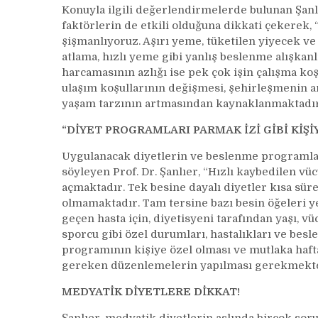
Konuyla ilgili değerlendirmelerde bulunan Şan
faktörlerin de etkili olduğuna dikkati çekerek, 
şişmanlıyoruz. Aşırı yeme, tüketilen yiyecek v
atlama, hızlı yeme gibi yanlış beslenme alışkanl
harcamasının azlığı ise pek çok işin çalışma ko
ulaşım koşullarının değişmesi, şehirleşmenin ar
yaşam tarzının artmasından kaynaklanmaktadır
“DİYET PROGRAMLARI PARMAK İZİ GİBİ KİŞİ
Uygulanacak diyetlerin ve beslenme programları
söyleyen Prof. Dr. Şanlıer, “Hızlı kaybedilen vüc
açmaktadır. Tek besine dayalı diyetler kısa süre
olmamaktadır. Tam tersine bazı besin öğeleri 
geçen hasta için, diyetisyeni tarafından yaşı, vücut
sporcu gibi özel durumları, hastalıkları ve bes
programının kişiye özel olması ve mutlaka haft
gereken düzenlemelerin yapılması gerekmektedi
MEDYATİK DİYETLERE DİKKAT!