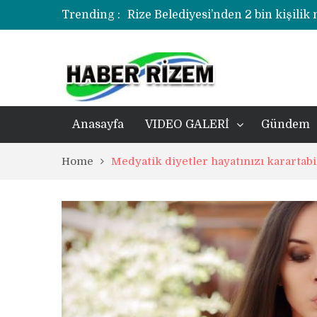
Trending :
Rize Belediyesi’nden 2 bin kişilik
korozyonlu alandaki kentsel dönü
Üzerine kale direği düşen minik f
Rize’de uyuşturucu operasyonund
Anasayfa
VIDEO GALERİ
Gündem
Home
Medyatik diyetler hayatınızı karartabil