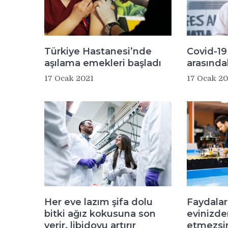
Türkiye Hastanesi’nde
Covid-19 
aşılama emekleri başladı
arasındak
17 Ocak 2021
17 Ocak 20
Her eve lazım şifa dolu
Faydaları
bitki ağız kokusuna son
evinizde
verir, libidoyu artırır
etmezsin