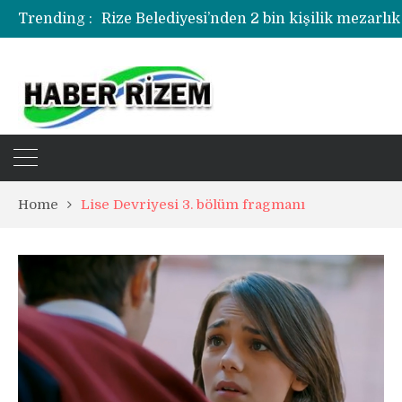
Trending :
Rize Belediyesi’nden 2 bin kişilik mezarlık
Rize’de uyuşturucu operasyonunda 1 şüph
Home
Lise Devriyesi 3. bölüm fragmanı