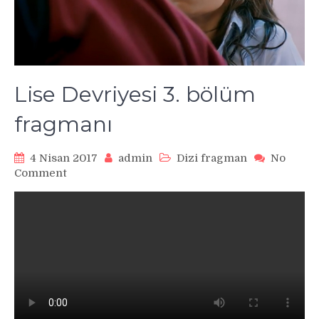
Lise Devriyesi 3. bölüm
fragmanı
4 Nisan 2017
admin
Dizi fragman
No
on
Comment
Lise
Devriyesi
3.
bölüm
fragmanı