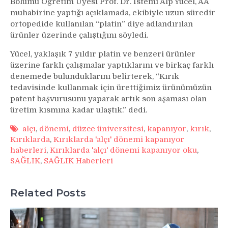
Bölümü Öğretim Üyesi Prof. Dr. İstemi Alp Yücel, AA
muhabirine yaptığı açıklamada, ekibiyle uzun süredir
ortopedide kullanılan “platin” diye adlandırılan
ürünler üzerinde çalıştığını söyledi.
Yücel, yaklaşık 7 yıldır platin ve benzeri ürünler
üzerine farklı çalışmalar yaptıklarını ve birkaç farklı
denemede bulunduklarını belirterek, “Kırık
tedavisinde kullanmak için ürettiğimiz ürünümüzün
patent başvurusunu yaparak artık son aşaması olan
üretim kısmına kadar ulaştık.” dedi.
alçı
,
dönemi
,
düzce üniversitesi
,
kapanıyor
,
kırık
,
Kırıklarda
,
Kırıklarda 'alçı' dönemi kapanıyor
haberleri
,
Kırıklarda 'alçı' dönemi kapanıyor oku
,
SAĞLIK
,
SAĞLIK Haberleri
Related Posts