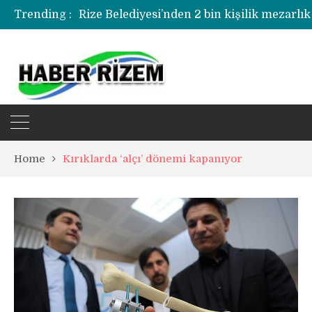
Trending :
Rize Belediyesi’nden 2 bin kişilik mezarlık
Rize’de uyuşturucu operasyonunda 1 şüph
Home
Kırıklarda ‘alçı’ dönemi kapanıyor