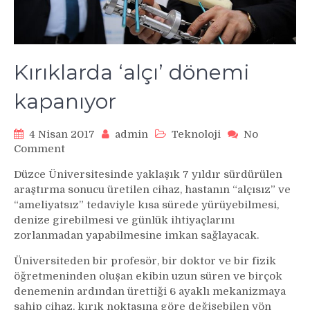
Kırıklarda ‘alçı’ dönemi
kapanıyor
4 Nisan 2017
admin
Teknoloji
No
on
Comment
Kırıklarda
Düzce Üniversitesinde yaklaşık 7 yıldır sürdürülen
‘alçı’
araştırma sonucu üretilen cihaz, hastanın “alçısız” ve
dönemi
“ameliyatsız” tedaviyle kısa sürede yürüyebilmesi,
kapanıyor
denize girebilmesi ve günlük ihtiyaçlarını
zorlanmadan yapabilmesine imkan sağlayacak.
Üniversiteden bir profesör, bir doktor ve bir fizik
öğretmeninden oluşan ekibin uzun süren ve birçok
denemenin ardından ürettiği 6 ayaklı mekanizmaya
sahip cihaz, kırık noktasına göre değişebilen yön