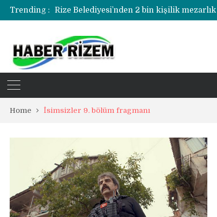
Trending :
Rize Belediyesi’nden 2 bin kişilik mezarlık
Rize’de uyuşturucu operasyonunda 1 şüph
Home
İsimsizler 9. bölüm fragmanı