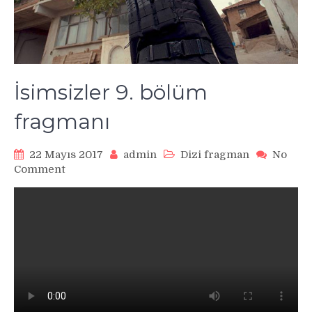
İsimsizler 9. bölüm
fragmanı
22 Mayıs 2017
admin
Dizi fragman
No
on
Comment
İsimsizler
9.
bölüm
fragmanı