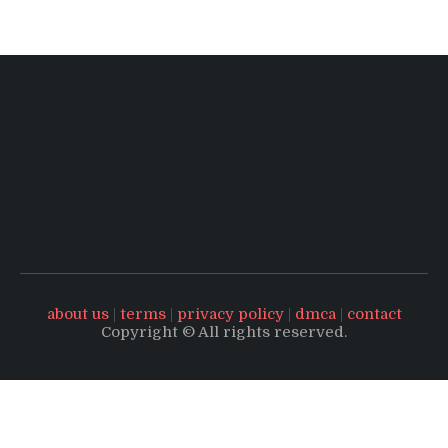
about us
|
terms
|
privacy policy
|
dmca
|
contact
Copyright © All rights reserved.