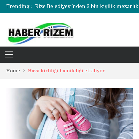
Rize Belediyesi’nden 2 bin kişilik mezarlık
Trending :
Rize’de uyuşturucu operasyonunda 1 şüph
Home
Hava kirliliği hamileliği etkiliyor