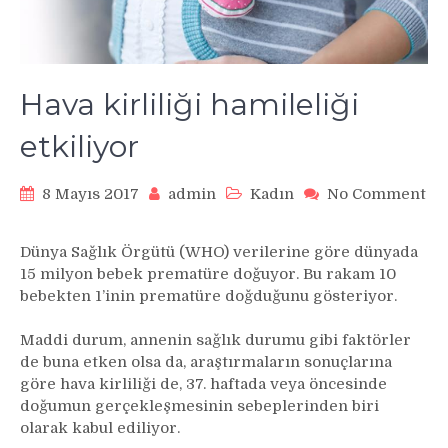
Hava kirliliği hamileliği
etkiliyor
8 Mayıs 2017
admin
Kadın
No Comment
on
Hava
Dünya Sağlık Örgütü (WHO) verilerine göre dünyada
kirliliği
15 milyon bebek prematüre doğuyor. Bu rakam 10
hamileliği
bebekten 1’inin prematüre doğduğunu gösteriyor.
etkiliyor
Maddi durum, annenin sağlık durumu gibi faktörler
de buna etken olsa da, araştırmaların sonuçlarına
göre hava kirliliği de, 37. haftada veya öncesinde
doğumun gerçekleşmesinin sebeplerinden biri
olarak kabul ediliyor.