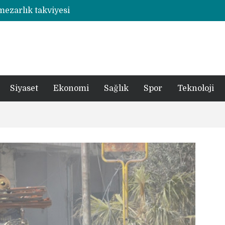
 mezarlık takviyesi
Rize’de otizmli öğrencilerin eğitim gördüğü ahşap hobi atölyesine çarpan araç hasara neden oldu
şümde yer teslimi yıl sonu
utbolcu yiğit böyle uğurlandı
a 1 şüpheli tutuklandı
Siyaset
Ekonomi
Sağlık
Spor
Teknoloji