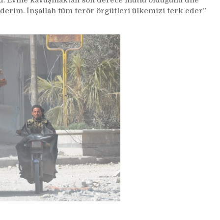
d. Evine kavuşmaktan son derece mutlu olduğunu dile
rim. İnşallah tüm terör örgütleri ülkemizi terk eder”