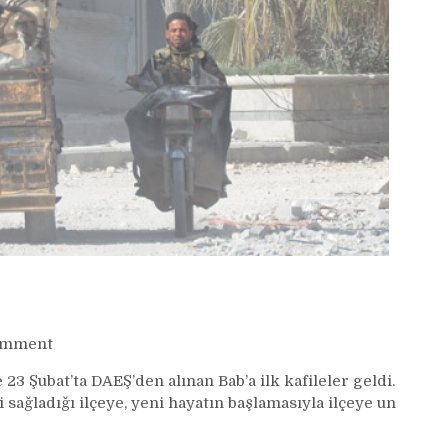
on
omment
El
 23 Şubat’ta DAEŞ’den alınan Bab’a ilk kafileler geldi.
Bab’a
sağladığı ilçeye, yeni hayatın başlamasıyla ilçeye un
dönüş
başladı!