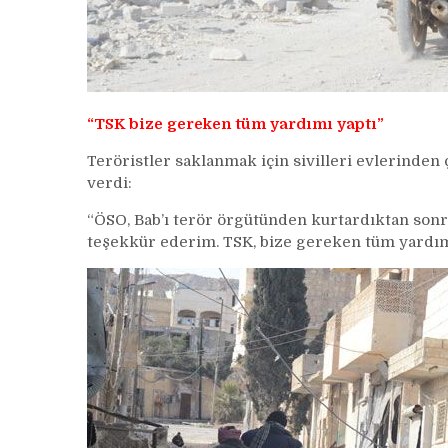
“TSK bize gereken tüm yardımı yaptı”
Teröristler saklanmak için sivilleri evlerinden ç
verdi:
“ÖSO, Bab’ı terör örgütünden kurtardıktan sonr
teşekkür ederim. TSK, bize gereken tüm yardımı y