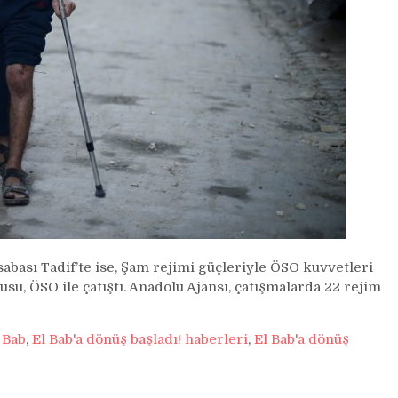
bası Tadif’te ise, Şam rejimi güçleriyle ÖSO kuvvetleri
su, ÖSO ile çatıştı. Anadolu Ajansı, çatışmalarda 22 rejim
 Bab
,
El Bab'a dönüş başladı! haberleri
,
El Bab'a dönüş