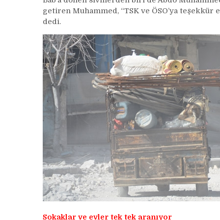
Bab’a dönen sivillerden biri de Abdo Muhamme
getiren Muhammed, “TSK ve ÖSO’ya teşekkür ede
dedi.
Sokaklar ve evler tek tek aranıyor