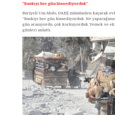
“Baskıyı her gün hissediyorduk”
Suriyeli Um Abdo, DAEŞ zulmünden kaçarak evler
“Baskıyı her gün hissediyorduk. Ne yapacağımız
gün aranıyordu, çok korkuyorduk. Yemek ve ekm
günleri anlattı.