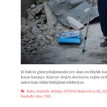
El Bab’ın güneydoğusunda yer alan en büyük kasa
karşı karşıya. Kuzeye doğru ilerleyen rejim ordu
askerinin öldürüldüğünü bildiriyor.
Baba
,
başladı
,
dönüş
,
DÜNYA Haberleri
,
EL
,
El
başladı! oku
,
TSK