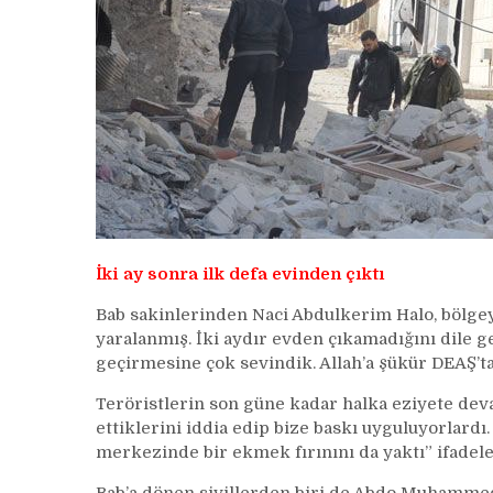
İki ay sonra ilk defa evinden çıktı
Bab sakinlerinden Naci Abdulkerim Halo, bölge
yaralanmış. İki aydır evden çıkamadığını dile ge
geçirmesine çok sevindik. Allah’a şükür DEAŞ’t
Teröristlerin son güne kadar halka eziyete deva
ettiklerini iddia edip bize baskı uyguluyorlard
merkezinde bir ekmek fırınını da yaktı” ifadele