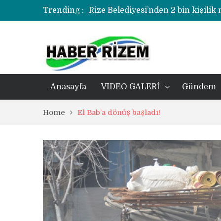
Rize Belediyesi’nden 2 bin kişilik
Trending :
korozyonlu alandaki kentsel dönü
Üzerine kale direği düşen minik f
Rize’de uyuşturucu operasyonund
Anasayfa
VIDEO GALERİ
Gündem
Home
El Bab’a dönüş başladı!