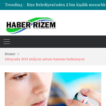
Rize Belediyesi’nden 2 bin kişilik mezarlık
Trending :
Rize’de uyuşturucu operasyonunda 1 şüph
Home
Dünyada 300 milyon astım hastası bulunuyor