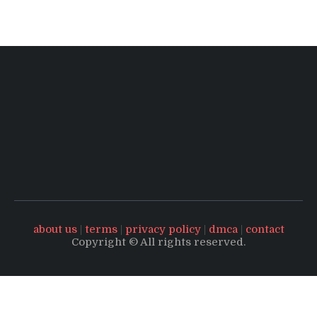
about us
|
terms
|
privacy policy
|
dmca
|
contact
Copyright © All rights reserved.