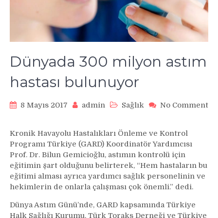
Dünyada 300 milyon astım
hastası bulunuyor
8 Mayıs 2017
admin
Sağlık
No Comment
on
Dünyada
Kronik Havayolu Hastalıkları Önleme ve Kontrol
300
Programı Türkiye (GARD) Koordinatör Yardımcısı
milyon
Prof. Dr. Bilun Gemicioğlu, astımın kontrolü için
astım
eğitimin şart olduğunu belirterek, “Hem hastaların bu
hastası
bulunuyor
eğitimi alması ayrıca yardımcı sağlık personelinin ve
hekimlerin de onlarla çalışması çok önemli.” dedi.
Dünya Astım Günü’nde, GARD kapsamında Türkiye
Halk Sağlığı Kurumu, Türk Toraks Derneği ve Türkiye