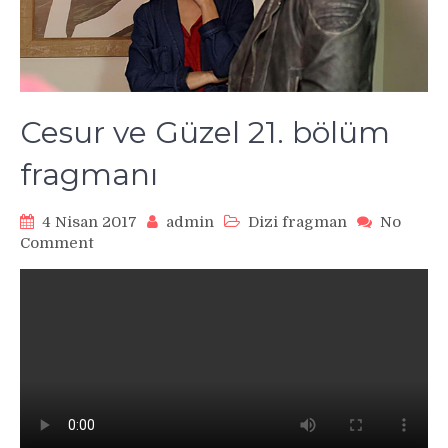
Cesur ve Güzel 21. bölüm
fragmanı
4 Nisan 2017
admin
Dizi fragman
No
on
Comment
Cesur
ve
Güzel
21.
bölüm
fragmanı