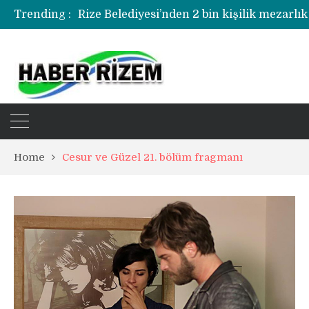
Rize Belediyesi’nden 2 bin kişilik mezarlık
Trending :
Rize’de uyuşturucu operasyonunda 1 şüph
Home
Cesur ve Güzel 21. bölüm fragmanı