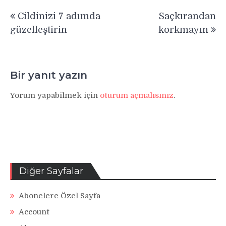
Yazı
Cildinizi 7 adımda
Saçkırandan
gezinmesi
güzelleştirin
korkmayın
Bir yanıt yazın
Yorum yapabilmek için
oturum açmalısınız
.
Diğer Sayfalar
Abonelere Özel Sayfa
Account