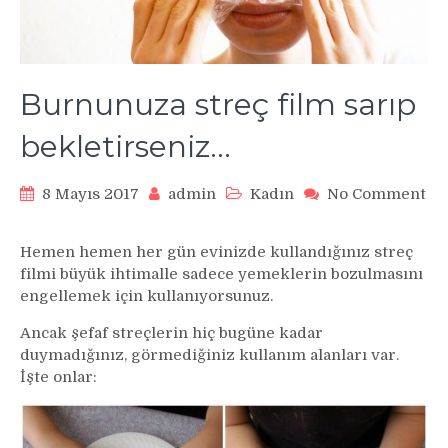
Burnunuza streç film sarıp
bekletirseniz…
8 Mayıs 2017
admin
Kadın
No Comment
on
Burnunuza
Hemen hemen her gün evinizde kullandığınız streç
streç
filmi büyük ihtimalle sadece yemeklerin bozulmasını
film
engellemek için kullanıyorsunuz.
sarıp
bekletirseniz…
Ancak şefaf streçlerin hiç bugüne kadar
duymadığınız, görmediğiniz kullanım alanları var.
İşte onlar: