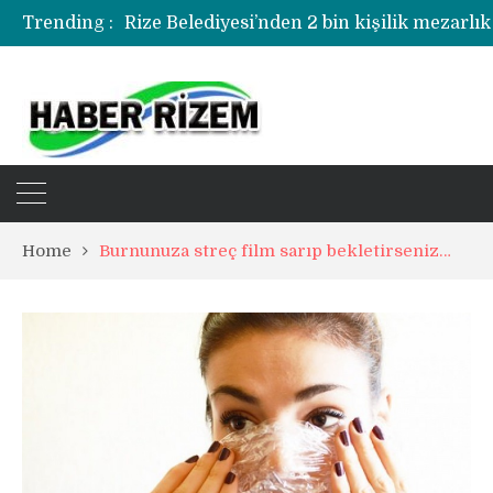
Trending :
Home
Burnunuza streç film sarıp bekletirseniz…