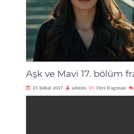
Aşk ve Mavi 17. bölüm f
25 Şubat 2017
admin
Dizi fragman