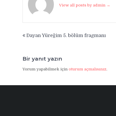
View all posts by admin →
Yazı
Dayan Yüreğim 5. bölüm fragmanı
gezinmesi
Bir yanıt yazın
Yorum yapabilmek için
oturum açmalısınız
.