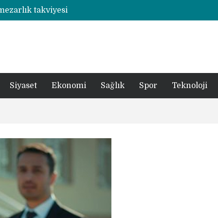
 mezarlık takviyesi
Rize’de otizmli öğrencilerin eğitim gördüğü ahşap hobi atölyesine çarpan araç hasara neden oldu
şümde yer teslimi yıl sonu
utbolcu yiğit böyle uğurlandı
a 1 şüpheli tutuklandı
Siyaset
Ekonomi
Sağlık
Spor
Teknoloji