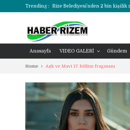
Trending :
Rize Belediyesi’nden 2 bin kişilik
korozyonlu alandaki kentsel dönü
Üzerine kale direği düşen minik f
Rize’de uyuşturucu operasyonund
Anasayfa
VIDEO GALERİ
Gündem
Home
Aşk ve Mavi 17. bölüm fragmanı