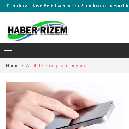
Rize Belediyesi’nden 2 bin kişilik mezarlık
Trending :
Rize’de uyuşturucu operasyonunda 1 şüph
Home
Akıllı telefon pazarı büyüdü