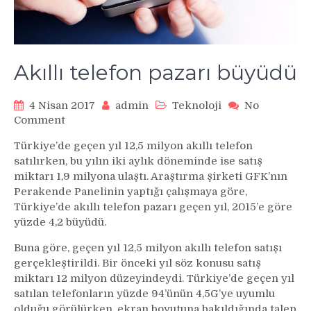
Akıllı telefon pazarı büyüdü
4 Nisan 2017
admin
Teknoloji
No
on
Comment
Akıllı
Türkiye’de geçen yıl 12,5 milyon akıllı telefon
telefon
satılırken, bu yılın iki aylık döneminde ise satış
pazarı
miktarı 1,9 milyona ulaştı. Araştırma şirketi GFK’nın
büyüdü
Perakende Panelinin yaptığı çalışmaya göre,
Türkiye’de akıllı telefon pazarı geçen yıl, 2015’e göre
yüzde 4,2 büyüdü.
Buna göre, geçen yıl 12,5 milyon akıllı telefon satışı
gerçekleştirildi. Bir önceki yıl söz konusu satış
miktarı 12 milyon düzeyindeydi. Türkiye’de geçen yıl
satılan telefonların yüzde 94’ünün 4,5G’ye uyumlu
olduğu görülürken, ekran boyutuna bakıldığında talep