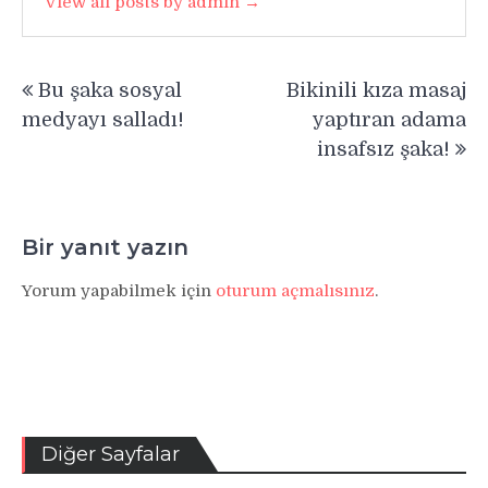
View all posts by admin →
Yazı
Bu şaka sosyal
Bikinili kıza masaj
gezinmesi
medyayı salladı!
yaptıran adama
insafsız şaka!
Bir yanıt yazın
Yorum yapabilmek için
oturum açmalısınız
.
Diğer Sayfalar