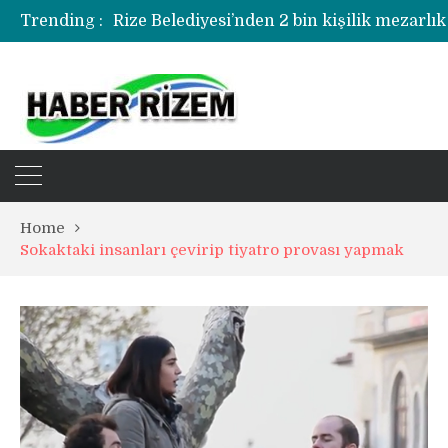
Trending :
Rize Belediyesi’nden 2 bin kişilik mezarlık
Rize’de uyuşturucu operasyonunda 1 şüph
Home
Sokaktaki insanları çevirip tiyatro provası yapmak