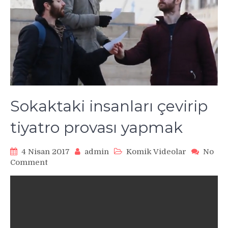
Sokaktaki insanları çevirip
tiyatro provası yapmak
4 Nisan 2017
admin
Komik Videolar
No
on
Comment
Sokaktaki
insanları
çevirip
tiyatro
provası
yapmak