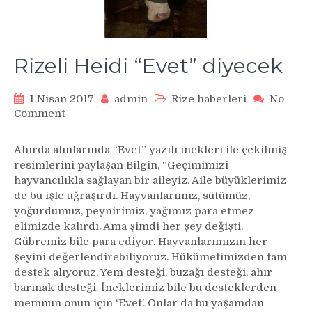
Rizeli Heidi “Evet” diyecek
1 Nisan 2017
admin
Rize haberleri
No
on
Comment
Rizeli
Heidi
Ahırda alınlarında “Evet” yazılı inekleri ile çekilmiş
“Evet”
resimlerini paylaşan Bilgin, “Geçimimizi
diyecek
hayvancılıkla sağlayan bir aileyiz. Aile büyüklerimiz
de bu işle uğraşırdı. Hayvanlarımız, sütümüz,
yoğurdumuz, peynirimiz, yağımız para etmez
elimizde kalırdı. Ama şimdi her şey değişti.
Gübremiz bile para ediyor. Hayvanlarımızın her
şeyini değerlendirebiliyoruz. Hükümetimizden tam
destek alıyoruz. Yem desteği, buzağı desteği, ahır
barınak desteği. İneklerimiz bile bu desteklerden
memnun onun için ‘Evet’. Onlar da bu yaşamdan