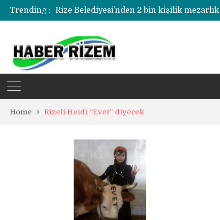
Trending :
Rize Belediyesi’nden 2 bin kişilik mezarlık
Rize’de uyuşturucu operasyonunda 1 şüph
Home
Rizeli Heidi “Evet” diyecek