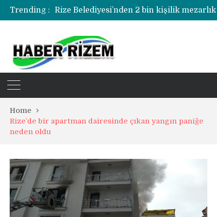
Trending :
Rize Belediyesi’nden 2 bin kişilik mezarlık
Rize’de uyuşturucu operasyonunda 1 şüph
Home
Rize’de bir apartman dairesinde çıkan yangın paniğe
neden oldu