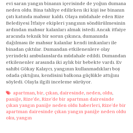
neden
evi saran yangın binanın içerisinde de yoğun dumana
oldu
neden oldu. Bina tahliye edilirken iki kişi ise binanın
çatı katında mahsur kaldı. Olaya müdahale eden Rize
Belediyesi İtfaiye ekipleri yangının söndürülmesinin
ardından mahsur kalanları almak istedi. Ancak itfaiye
aracında teknik bir sorun çıkınca, dumanında
dağılması ile mahsur kalanlar kendi imkanları ile
binadan çıktılar. Dumandan etkilenenlere olay
yerindeki ambulanslarda müdahale edildi. Dumandan
etkilenenler arasında iki aylık bir bebekte vardı. Ev
sahibi Gökay Kalaycı, yangının kullanmadıkları boş
odada çıktığını, kendisini balkona güçlükle attığını
söyledi. Olayla ilgili inceleme sürüyor.
apartman
,
bir
,
çıkan
,
dairesinde
,
neden
,
oldu
,
paniğe
,
Rize’de
,
Rize’de bir apartman dairesinde
çıkan yangın paniğe neden oldu haberleri
,
Rize’de bir
apartman dairesinde çıkan yangın paniğe neden oldu
oku
,
yangın