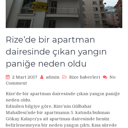
Rize’de bir apartman
dairesinde çıkan yangın
paniğe neden oldu
2 Mart 2017
admin
Rize haberleri
No
on
Comment
Rize’de
Rize’de bir apartman dairesinde çıkan yangın paniğe
bir
neden oldu.
apartman
Edinilen bilgiye göre, Rize’nin Gülbahar
dairesinde
Mahallesi’nde bir apartmanın 5. katında bulunan
çıkan
Gökay Kalaycı’ya ait apartman dairesinde henüz
yangın
paniğe
belirlenemeyen bir neden yangın çıktı. Kısa sürede