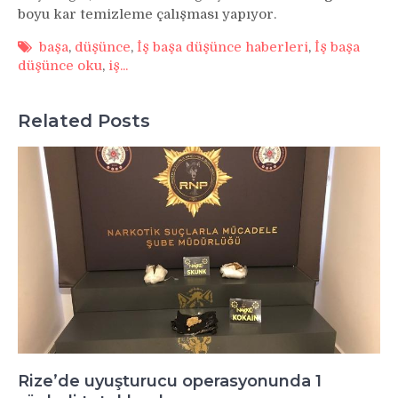
boyu kar temizleme çalışması yapıyor.
başa
,
düşünce
,
İş başa düşünce haberleri
,
İş başa
düşünce oku
,
iş...
Related Posts
Rize’de uyuşturucu operasyonunda 1