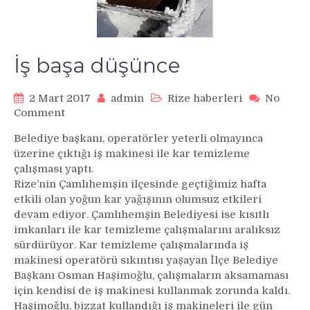
İş başa düşünce
2 Mart 2017
admin
Rize haberleri
No
on
Comment
İş
Belediye başkanı, operatörler yeterli olmayınca
başa
üzerine çıktığı iş makinesi ile kar temizleme
düşünce
çalışması yaptı.
Rize’nin Çamlıhemşin ilçesinde geçtiğimiz hafta
etkili olan yoğun kar yağışının olumsuz etkileri
devam ediyor. Çamlıhemşin Belediyesi ise kısıtlı
imkanları ile kar temizleme çalışmalarını aralıksız
sürdürüyor. Kar temizleme çalışmalarında iş
makinesi operatörü sıkıntısı yaşayan İlçe Belediye
Başkanı Osman Haşimoğlu, çalışmaların aksamaması
için kendisi de iş makinesi kullanmak zorunda kaldı.
Haşimoğlu, bizzat kullandığı iş makineleri ile gün