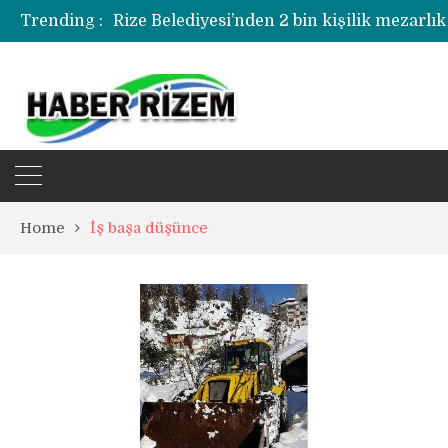
Trending :
Rize Belediyesi’nden 2 bin kişilik mezarlık
Rize’de uyuşturucu operasyonunda 1 şüph
Home
İş başa düşünce