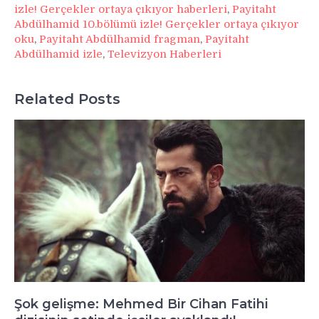
izle! Gerçekler ortaya çıkıyor haberleri
,
Payitaht
Abdülhamid 10.bölümü izle! Gerçekler ortaya çıkıyor
oku
,
Payitaht Abdülhamid fragman
,
Payitaht
Abdülhamid izle
,
Televizyon Haberleri
Related Posts
Şok gelişme: Mehmed Bir Cihan Fatihi