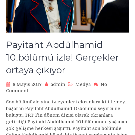
Payitaht Abdülhamid
10.bölümü izle! Gerçekler
ortaya çıkıyor
8 Mayıs 2017
admin
Medya
No
on
Comment
Payitaht
Son bölümüyle yine izleyenleri ekranlara kilitlemeyi
Abdülhamid
başaran Payitaht Abdülhamid 10.bölümü seyirci ile
10.bölümü
buluştu. TRT 1’in dönem dizisi olarak ekranlara
izle!
getirdiği Payitaht Abdülhamid 10.bölümünde yaşanan
Gerçekler
şok gelişme herkesi şaşırttı. Payitaht son bölümde,
ortaya
çıkıyor