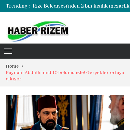
Trending :
Rize Belediyesi’nden 2 bin kişilik mezarlık
Rize’de uyuşturucu operasyonunda 1 şüph
Home
Payitaht Abdülhamid 10.bölümü izle! Gerçekler ortaya
çıkıyor