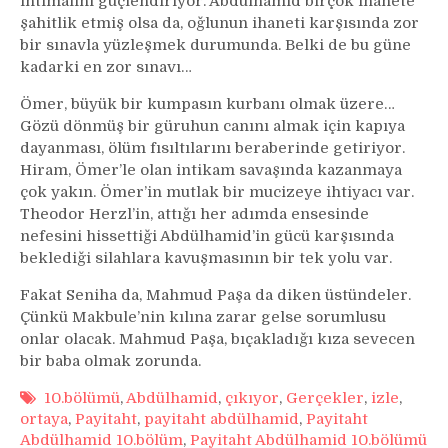
ihtimalini güçlendiriyor. Abdülhamid birçok ihanete
şahitlik etmiş olsa da, oğlunun ihaneti karşısında zor
bir sınavla yüzleşmek durumunda. Belki de bu güne
kadarki en zor sınavı…
Ömer, büyük bir kumpasın kurbanı olmak üzere…
Gözü dönmüş bir güruhun canını almak için kapıya
dayanması, ölüm fısıltılarını beraberinde getiriyor.
Hiram, Ömer’le olan intikam savaşında kazanmaya
çok yakın. Ömer’in mutlak bir mucizeye ihtiyacı var.
Theodor Herzl’in, attığı her adımda ensesinde
nefesini hissettiği Abdülhamid’in gücü karşısında
beklediği silahlara kavuşmasının bir tek yolu var.
Fakat Seniha da, Mahmud Paşa da diken üstündeler.
Çünkü Makbule’nin kılına zarar gelse sorumlusu
onlar olacak. Mahmud Paşa, bıçakladığı kıza sevecen
bir baba olmak zorunda.
10.bölümü
,
Abdülhamid
,
çıkıyor
,
Gerçekler
,
izle
,
ortaya
,
Payitaht
,
payitaht abdülhamid
,
Payitaht
Abdülhamid 10.bölüm
,
Payitaht Abdülhamid 10.bölümü