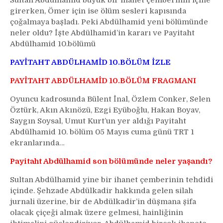
Sultan Abdülhamid büyük bir ihanet çemberinin içine
girerken, Ömer için ise ölüm sesleri kapısında
çoğalmaya başladı. Peki
Abdülhamid yeni bölümünde
neler oldu?
İşte Abdülhamid’in kararı ve Payitaht
Abdülhamid 10.bölümü
PAYİTAHT ABDÜLHAMİD 10.BÖLÜM İZLE
PAYİTAHT ABDÜLHAMİD 10.BÖLÜM FRAGMANI
Oyuncu kadrosunda Bülent İnal, Özlem Conker, Selen
Öztürk, Akın Akınözü, Ezgi Eyüboğlu, Hakan Boyav,
Saygın Soysal, Umut Kurt’un yer aldığı Payitaht
Abdülhamid 10. bölüm 05 Mayıs cuma günü TRT 1
ekranlarında…
Payitaht Abdülhamid son bölümünde neler yaşandı?
Sultan Abdülhamid yine bir ihanet çemberinin tehdidi
içinde. Şehzade Abdülkadir hakkında gelen silah
jurnali üzerine, bir de Abdülkadir’in düşmana şifa
olacak çiçeği almak üzere gelmesi, hainliğinin