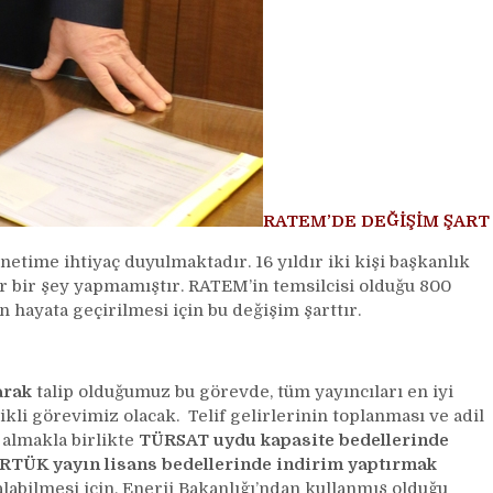
RATEM’DE DEĞİŞİM ŞART
etime ihtiyaç duyulmaktadır. 16 yıldır iki kişi başkanlık
r bir şey yapmamıştır. RATEM’in temsilcisi olduğu 800
 hayata geçirilmesi için bu değişim şarttır.
arak
talip olduğumuz bu görevde, tüm yayıncıları en iyi
kli görevimiz olacak. Telif gelirlerinin toplanması ve adil
 almakla birlikte
TÜRSAT uydu kapasite bedellerinde
e RTÜK yayın lisans bedellerinde indirim yaptırmak
labilmesi için, Enerji Bakanlığı’ndan kullanmış olduğu