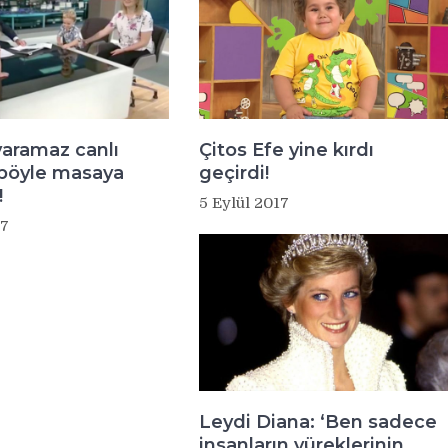
yaramaz canlı
Çitos Efe yine kırdı
 böyle masaya
geçirdi!
!
5 Eylül 2017
17
Leydi Diana: ‘Ben sadece
insanların yüreklerinin