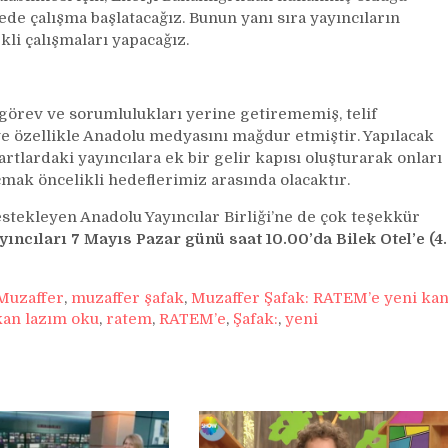
ede çalışma başlatacağız. Bunun yanı sıra yayıncıların
kli çalışmaları yapacağız.
rev ve sorumlulukları yerine getirememiş, telif
e özellikle Anadolu medyasını mağdur etmiştir. Yapılacak
rtlardaki yayıncılara ek bir gelir kapısı oluşturarak onları
mak öncelikli hedeflerimiz arasında olacaktır.
estekleyen Anadolu Yayıncılar Birliği’ne de çok teşekkür
ncıları 7 Mayıs Pazar günü saat 10.00’da Bilek Otel’e (4.
Muzaffer
,
muzaffer şafak
,
Muzaffer Şafak: RATEM’e yeni ka
kan lazım oku
,
ratem
,
RATEM’e
,
Şafak:
,
yeni