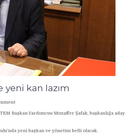
 yeni kan lazım
on
omment
Muzaffer
ATEM Başkan Yardımcısı Muzaffer Şafak, başkanlığa aday
Şafak:
RATEM’e
yeni
lu’nda yeni başkan ve yönetim belli olacak.
kan