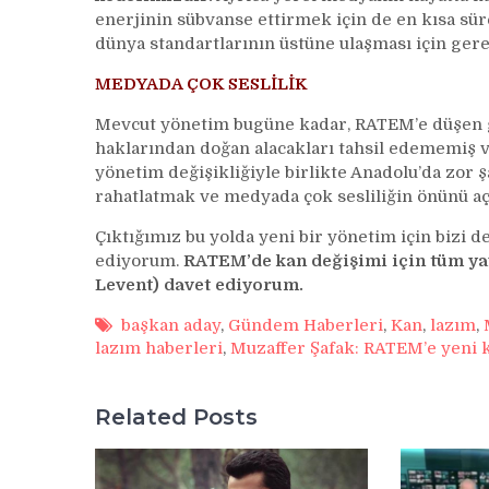
enerjinin sübvanse ettirmek için de en kısa sür
dünya standartlarının üstüne ulaşması için gere
MEDYADA ÇOK SESLİLİK
Mevcut yönetim bugüne kadar, RATEM’e düşen gö
haklarından doğan alacakları tahsil edememiş v
yönetim değişikliğiyle birlikte Anadolu’da zor şa
rahatlatmak ve medyada çok sesliliğin önünü aç
Çıktığımız bu yolda yeni bir yönetim için bizi d
ediyorum.
RATEM’de kan değişimi için tüm yayı
Levent) davet ediyorum.
başkan aday
,
Gündem Haberleri
,
Kan
,
lazım
,
lazım haberleri
,
Muzaffer Şafak: RATEM’e yeni 
Related Posts