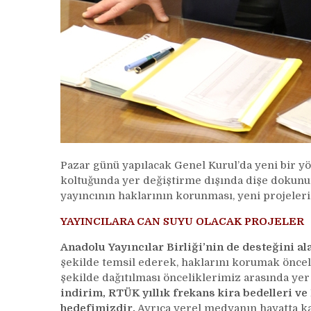
Pazar günü yapılacak Genel Kurul’da yeni bir yön
koltuğunda yer değiştirme dışında dişe dokunu
yayıncının haklarının korunması, yeni projelerin
YAYINCILARA CAN SUYU OLACAK PROJELER
Anadolu Yayıncılar Birliği’nin de desteğini al
şekilde temsil ederek, haklarını korumak önceli
şekilde dağıtılması önceliklerimiz arasında yer
indirim, RTÜK yıllık frekans kira bedelleri v
hedefimizdir.
Ayrıca yerel medyanın hayatta ka