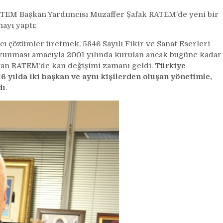
lazım
ATEM Başkan Yardımcısı Muzaffer Şafak RATEM’de yeni bir
ayı yaptı:
ıcı çözümler üretmek, 5846 Sayılı Fikir ve Sanat Eserleri
runması amacıyla 2001 yılında kurulan ancak bugüne kadar
yan RATEM’de kan değişimi zamanı geldi.
Türkiye
 yılda iki başkan ve aynı kişilerden oluşan yönetimle,
dı
.