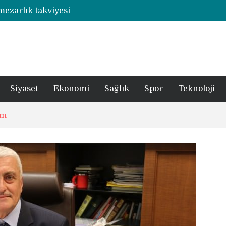
 mezarlık takviyesi
Rize’de otizmli öğrencilerin eğitim gördüğü ahşap hobi atölyesine çarpan araç hasara neden oldu
şümde yer teslimi yıl sonu
utbolcu yiğit böyle uğurlandı
a 1 şüpheli tutuklandı
Siyaset
Ekonomi
Sağlık
Spor
Teknoloji
ım