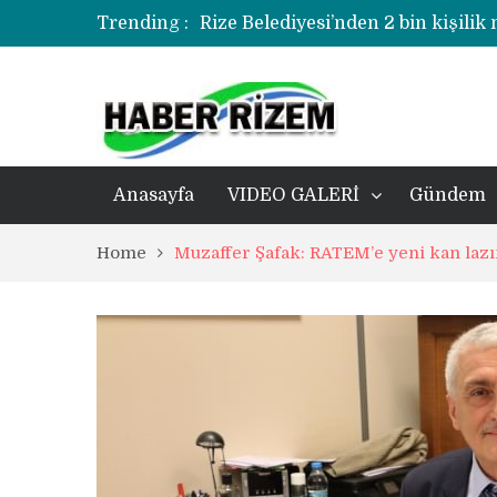
Trending :
Rize Belediyesi’nden 2 bin kişilik
korozyonlu alandaki kentsel dönü
Üzerine kale direği düşen minik f
Rize’de uyuşturucu operasyonund
Anasayfa
VIDEO GALERİ
Gündem
Home
Muzaffer Şafak: RATEM’e yeni kan laz