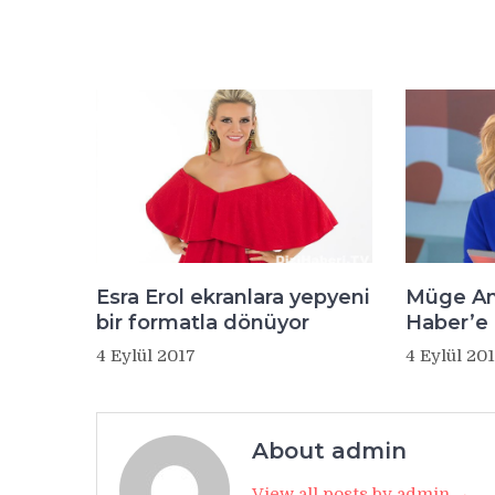
Esra Erol ekranlara yepyeni
Müge An
bir formatla dönüyor
Haber’e
4 Eylül 2017
4 Eylül 20
About admin
View all posts by admin →