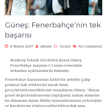
Güneş: Fenerbahçe’nin tek
başarısı
8 Mayıs 2017
admin
Genel
No Comment
on
Güneş:
Beşiktaş Teknik Direktörü Şenol Güneş,
Fenerbahçe’nin
Fenerbahçe maçının 1-1 sona ermesinin
tek
ardından açıklamalarda bulundu.
başarısı
Fenerbahçe karşısından farklı bir şekilde galip
gelmeyi hak ettiklerini ancak bunu
gerçekleştiremediklerini vurgulayan Güneş, “Maçın
genel değerlendirmesini yaptığımız zaman sonucun
bu olmaması lazım. Bütün oyuncularımızın yeteneğini
ve karakterini göstereceğini biliyorduk ama