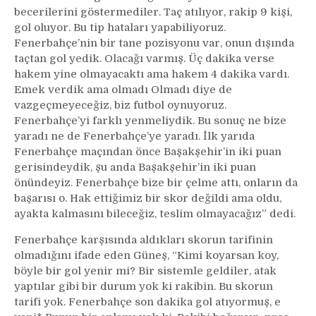
becerilerini göstermediler. Taç atılıyor, rakip 9 kişi,
gol oluyor. Bu tip hataları yapabiliyoruz.
Fenerbahçe’nin bir tane pozisyonu var, onun dışında
taçtan gol yedik. Olacağı varmış. Üç dakika verse
hakem yine olmayacaktı ama hakem 4 dakika vardı.
Emek verdik ama olmadı Olmadı diye de
vazgeçmeyeceğiz, biz futbol oynuyoruz.
Fenerbahçe’yi farklı yenmeliydik. Bu sonuç ne bize
yaradı ne de Fenerbahçe’ye yaradı. İlk yarıda
Fenerbahçe maçından önce Başakşehir’in iki puan
gerisindeydik, şu anda Başakşehir’in iki puan
önündeyiz. Fenerbahçe bize bir çelme attı, onların da
başarısı o. Hak ettiğimiz bir skor değildi ama oldu,
ayakta kalmasını bileceğiz, teslim olmayacağız” dedi.
Fenerbahçe karşısında aldıkları skorun tarifinin
olmadığını ifade eden Güneş, “Kimi koyarsan koy,
böyle bir gol yenir mi? Bir sistemle geldiler, atak
yaptılar gibi bir durum yok ki rakibin. Bu skorun
tarifi yok. Fenerbahçe son dakika gol atıyormuş, e