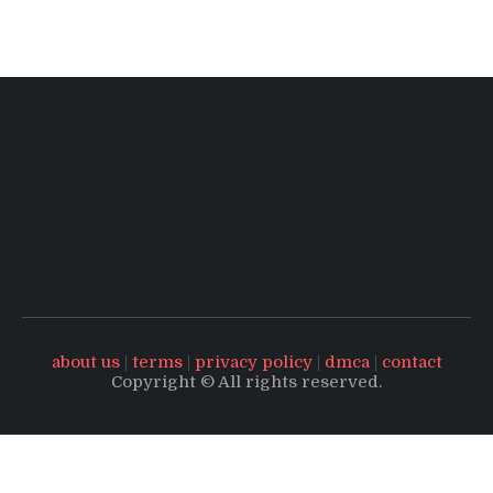
about us
|
terms
|
privacy policy
|
dmca
|
contact
Copyright © All rights reserved.