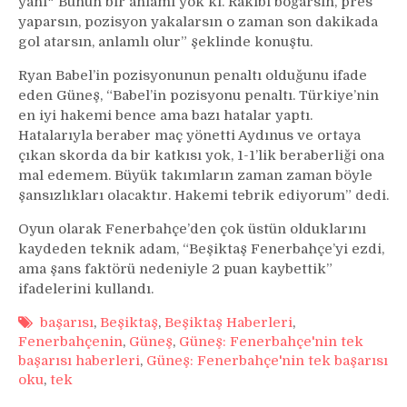
yani* Bunun bir anlamı yok ki. Rakibi boğarsın, pres
yaparsın, pozisyon yakalarsın o zaman son dakikada
gol atarsın, anlamlı olur” şeklinde konuştu.
Ryan Babel’in pozisyonunun penaltı olduğunu ifade
eden Güneş, “Babel’in pozisyonu penaltı. Türkiye’nin
en iyi hakemi bence ama bazı hatalar yaptı.
Hatalarıyla beraber maç yönetti Aydınus ve ortaya
çıkan skorda da bir katkısı yok, 1-1’lik beraberliği ona
mal edemem. Büyük takımların zaman zaman böyle
şansızlıkları olacaktır. Hakemi tebrik ediyorum” dedi.
Oyun olarak Fenerbahçe’den çok üstün olduklarını
kaydeden teknik adam, “Beşiktaş Fenerbahçe’yi ezdi,
ama şans faktörü nedeniyle 2 puan kaybettik”
ifadelerini kullandı.
başarısı
,
Beşiktaş
,
Beşiktaş Haberleri
,
Fenerbahçenin
,
Güneş
,
Güneş: Fenerbahçe'nin tek
başarısı haberleri
,
Güneş: Fenerbahçe'nin tek başarısı
oku
,
tek