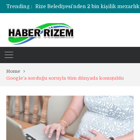
Trending :
Rize Belediyesi’nden 2 bin kişilik mezarlık
Rize’de uyuşturucu operasyonunda 1 şüph
Home
Google’a sorduğu soruyla tüm dünyada konuşuldu