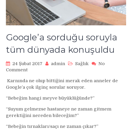
Google’a sorduğu soruyla
tüm dünyada konuşuldu
24 Şubat 2017
admin
Sağlık
No
on
Comment
Google’a
Karnında ne olup bittiğini merak eden anneler de
sorduğu
Google’a çok ilginç sorular soruyor.
soruyla
tüm
“Bebeğim hangi meyve büyüklüğünde?”
dünyada
konuşuldu
“Suyum gelmezse hastaneye ne zaman gitmem
gerektiğini nereden bileceğim?”
“Bebeğin tırnakları/saçı ne zaman çıkar?”