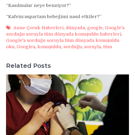
“Kasılmalar neye benziyor?”
“Kafein/aspartam bebeğimi nasıl etkiler?”
Anne Çocuk Haberleri
,
dünyada
,
google
,
Google'a
sorduğu soruyla tüm dünyada konuşuldu haberleri
,
Google'a sorduğu soruyla tüm dünyada konuşuldu
oku
,
Googlea
,
konuşuldu
,
sorduğu
,
soruyla
,
tüm
Related Posts