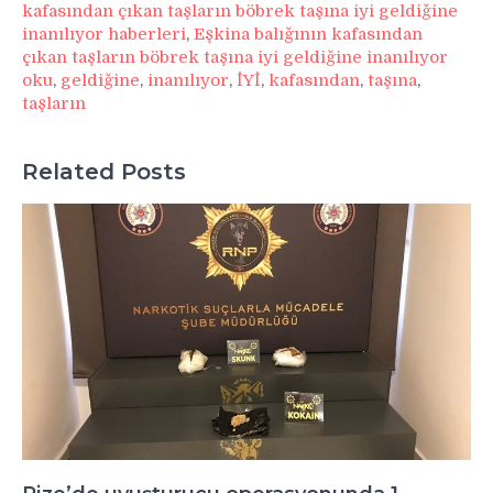
kafasından çıkan taşların böbrek taşına iyi geldiğine
inanılıyor haberleri
,
Eşkina balığının kafasından
çıkan taşların böbrek taşına iyi geldiğine inanılıyor
oku
,
geldiğine
,
inanılıyor
,
İYİ
,
kafasından
,
taşına
,
taşların
Related Posts