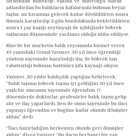
tarafından ‘minekop’, ‘eşkina’ ve ‘mavroşgil’ olarak
böbrek
adlandırılan bu balıkların kafalarında bulunan beyaz
taşına
taşlar, un kıvamına gelecek kadar dövüldükten sonra
iyi
limonla karıştırılıp 2 gün buzdolabında bekletildikten
geldiğine
sonra 1 çay kaşığı zeytinyağı ile içildiğinde böbrek
inanılıyor
taşlarının düşmesinde yardımcı olduğu iddia ediliyor.
Rize’de bir marketin balık reyonunda hizmet veren
43 yaşındaki Cemal Yavuzer, 30 yıl önce öğrendiği
yöntem sayesinde hazırladığı ilaç ile böbrek taşı
rahatsızlığı bulunan hastalara şifa kaynağı oluyor.
Yavuzer, 30 yıldır balıkçılık yaptığını belirterek,
“Balık taşının böbrek taşına iyi geldiğini 30 yıl önce
yaşlı bir amcamız sayesinde öğrendim. O
dönemlerde doktorlar, profesörler balık taşını gelip
alır ve ilaç yaparlardı. Ben de onun sayesinde bu ilacı
yapmayı öğrendim ve bugüne kadar olumlu dönüşler
aldım” dedi.
“İlacı hazırladığım herkesten olumlu geri dönüşler
aldım” diyen Yavuzer “Bu ilacın herhangi bir yan