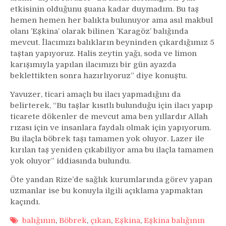
etkisinin olduğunu şuana kadar duymadım. Bu taş
hemen hemen her balıkta bulunuyor ama asıl makbul
olanı ’Eşkina’ olarak bilinen ’Karagöz’ balığında
mevcut. İlacımızı balıkların beyninden çıkardığımız 5
taştan yapıyoruz. Halis zeytin yağı, soda ve limon
karışımıyla yapılan ilacımızı bir gün ayazda
beklettikten sonra hazırlıyoruz” diye konuştu.
Yavuzer, ticari amaçlı bu ilacı yapmadığını da
belirterek, “Bu taşlar kısıtlı bulunduğu için ilacı yapıp
ticarete dökenler de mevcut ama ben yıllardır Allah
rızası için ve insanlara faydalı olmak için yapıyorum.
Bu ilaçla böbrek taşı tamamen yok oluyor. Lazer ile
kırılan taş yeniden çıkabiliyor ama bu ilaçla tamamen
yok oluyor” iddiasında bulundu.
Öte yandan Rize’de sağlık kurumlarında görev yapan
uzmanlar ise bu konuyla ilgili açıklama yapmaktan
kaçındı.
balığının
,
Böbrek
,
çıkan
,
Eşkina
,
Eşkina balığının