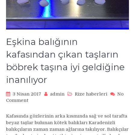
Eşkina balığının
kafasından çıkan taşların
böbrek taşına iyi geldiğine
inanılıyor
3 Nisan 2017
admin
Rize haberleri
No
on
Comment
Eşkina
balığının
Kafasında gözlerinin arka kısmında sağ ve sol tarafta
kafasından
beyaz taşlar bulunan kötek balıkları Karadenizli
çıkan
balıkçıların zaman zaman ağlarına takılıyor. Balıkçılar
taşların