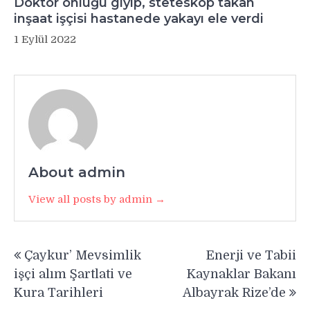
Doktor önlüğü giyip, steteskop takan
inşaat işçisi hastanede yakayı ele verdi
1 Eylül 2022
About admin
View all posts by admin →
Yazı
Çaykur’ Mevsimlik
Enerji ve Tabii
gezinmesi
işçi alım Şartlati ve
Kaynaklar Bakanı
Kura Tarihleri
Albayrak Rize’de