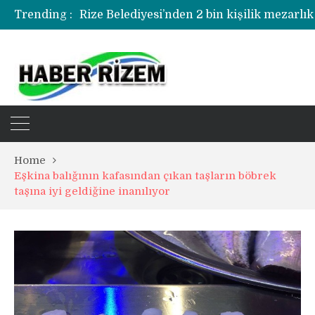
Trending :
Rize Belediyesi’nden 2 bin kişilik mezarlık
Rize’de uyuşturucu operasyonunda 1 şüph
Home
Eşkina balığının kafasından çıkan taşların böbrek
taşına iyi geldiğine inanılıyor