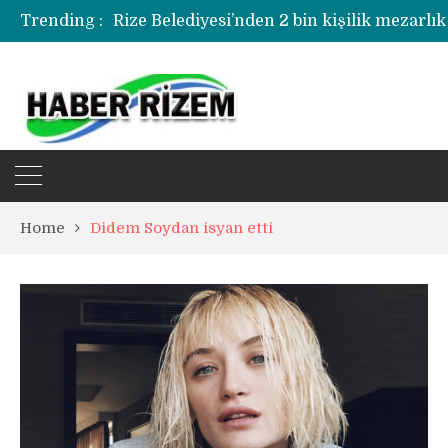
Trending :
Home
Didem Soydan isyan etti