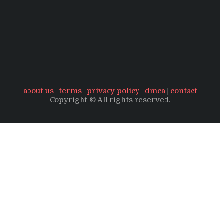
about us
|
terms
|
privacy policy
|
dmca
|
contact
Copyright © All rights reserved.