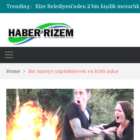
Trending :
Rize Belediyesi’nden 2 bin kişilik mezarlık
Rize’de uyuşturucu operasyonunda 1 şüph
Home
Bir anneye yapılabilecek en kötü şaka!