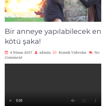
Bir anneye yapılabilecek en
kötü şaka!
4 Nisan 2017
admin
Komik Videolar
No
on
Comment
Bir
anneye
yapılabilecek
en
kötü
şaka!