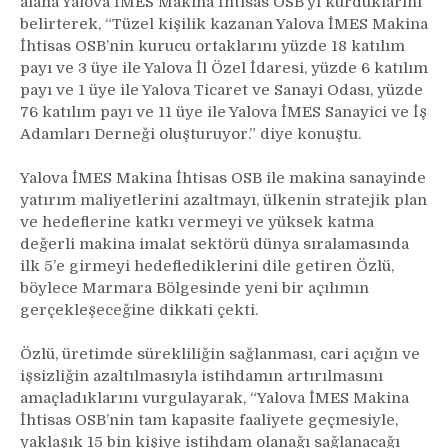
alana Yalova İMES Makina İhtisas OSB’yi kurduklarını
belirterek, “Tüzel kişilik kazanan Yalova İMES Makina
İhtisas OSB’nin kurucu ortaklarını yüzde 18 katılım
payı ve 3 üye ile Yalova İl Özel İdaresi, yüzde 6 katılım
payı ve 1 üye ile Yalova Ticaret ve Sanayi Odası, yüzde
76 katılım payı ve 11 üye ile Yalova İMES Sanayici ve İş
Adamları Derneği oluşturuyor.” diye konuştu.
Yalova İMES Makina İhtisas OSB ile makina sanayinde
yatırım maliyetlerini azaltmayı, ülkenin stratejik plan
ve hedeflerine katkı vermeyi ve yüksek katma
değerli makina imalat sektörü dünya sıralamasında
ilk 5’e girmeyi hedeflediklerini dile getiren Özlü,
böylece Marmara Bölgesinde yeni bir açılımın
gerçekleşeceğine dikkati çekti.
Özlü, üretimde sürekliliğin sağlanması, cari açığın ve
işsizliğin azaltılmasıyla istihdamın artırılmasını
amaçladıklarını vurgulayarak, “Yalova İMES Makina
İhtisas OSB’nin tam kapasite faaliyete geçmesiyle,
yaklaşık 15 bin kişiye istihdam olanağı sağlanacağı