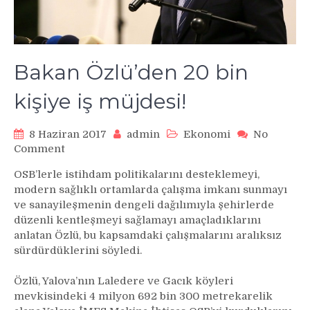
Bakan Özlü’den 20 bin
kişiye iş müjdesi!
8 Haziran 2017
admin
Ekonomi
No
on
Comment
Bakan
OSB’lerle istihdam politikalarını desteklemeyi,
Özlü’den
modern sağlıklı ortamlarda çalışma imkanı sunmayı
20
ve sanayileşmenin dengeli dağılımıyla şehirlerde
bin
düzenli kentleşmeyi sağlamayı amaçladıklarını
kişiye
anlatan Özlü, bu kapsamdaki çalışmalarını aralıksız
iş
müjdesi!
sürdürdüklerini söyledi.
Özlü, Yalova’nın Laledere ve Gacık köyleri
mevkisindeki 4 milyon 692 bin 300 metrekarelik