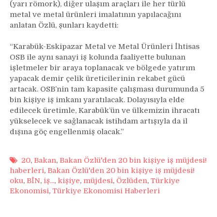
(yarı römork), diğer ulaşım araçları ile her türlü
metal ve metal ürünleri imalatının yapılacağını
anlatan Özlü, şunları kaydetti:
“Karabük-Eskipazar Metal ve Metal Ürünleri İhtisas
OSB ile aynı sanayi iş kolunda faaliyette bulunan
işletmeler bir araya toplanacak ve bölgede yatırım
yapacak demir çelik üreticilerinin rekabet gücü
artacak. OSB’nin tam kapasite çalışması durumunda 5
bin kişiye iş imkanı yaratılacak. Dolayısıyla elde
edilecek üretimle, Karabük’ün ve ülkemizin ihracatı
yükselecek ve sağlanacak istihdam artışıyla da il
dışına göç engellenmiş olacak.”
20
,
Bakan
,
Bakan Özlü'den 20 bin kişiye iş müjdesi!
haberleri
,
Bakan Özlü'den 20 bin kişiye iş müjdesi!
oku
,
BİN
,
iş...
,
kişiye
,
müjdesi
,
Özlüden
,
Türkiye
Ekonomisi
,
Türkiye Ekonomisi Haberleri