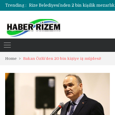
Rize Belediyesi’nden 2 bin kişilik mezarlık
Trending :
Rize’de uyuşturucu operasyonunda 1 şüph
Home
Bakan Özlü’den 20 bin kişiye iş müjdesi!