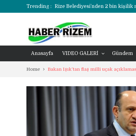
Trending :
Rize Belediyesi’nden 2 bin kişilik
korozyonlu alandaki kentsel dönü
Üzerine kale direği düşen minik f
Rize’de uyuşturucu operasyonund
Anasayfa
VIDEO GALERİ
Gündem
Home
Bakan Işık’tan flaş milli uçak açıklamas