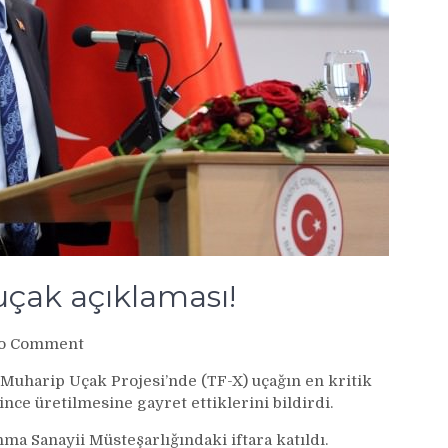
 uçak açıklaması!
on
o Comment
Bakan
li Muharip Uçak Projesi’nde (TF-X) uçağın en kritik
Işık’tan
e üretilmesine gayret ettiklerini bildirdi.
flaş
milli
ma Sanayii Müsteşarlığındaki iftara katıldı.
uçak