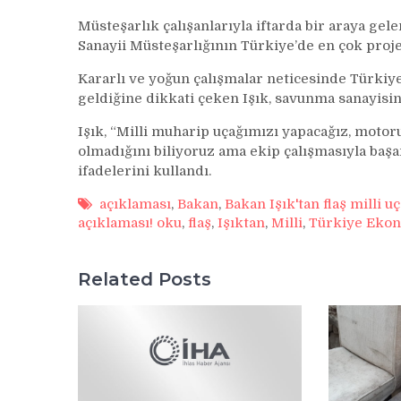
Müsteşarlık çalışanlarıyla iftarda bir araya gel
Sanayii Müsteşarlığının Türkiye’de en çok proje
Kararlı ve yoğun çalışmalar neticesinde Türkiy
geldiğine dikkati çeken Işık, savunma sanayisind
Işık, “Milli muharip uçağımızı yapacağız, motor
olmadığını biliyoruz ama ekip çalışmasıyla başa
ifadelerini kullandı.
açıklaması
,
Bakan
,
Bakan Işık'tan flaş milli u
açıklaması! oku
,
flaş
,
Işıktan
,
Milli
,
Türkiye Ekon
Related Posts