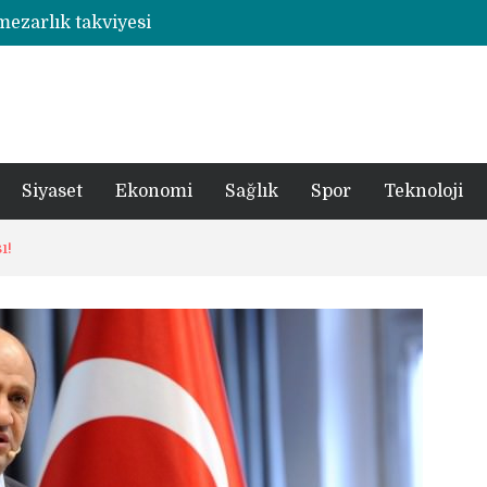
 mezarlık takviyesi
Rize’de otizmli öğrencilerin eğitim gördüğü ahşap hobi atölyesine çarpan araç hasara neden oldu
şümde yer teslimi yıl sonu
utbolcu yiğit böyle uğurlandı
a 1 şüpheli tutuklandı
Siyaset
Ekonomi
Sağlık
Spor
Teknoloji
ı!