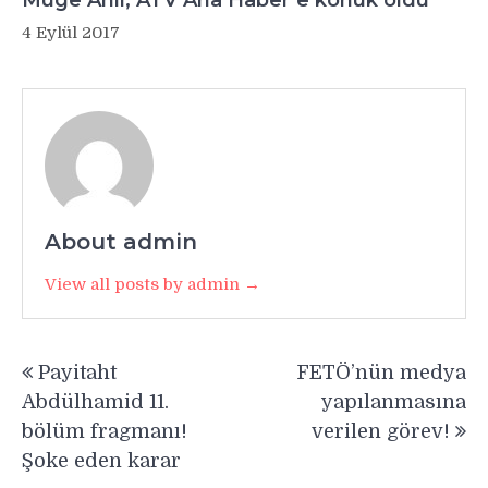
4 Eylül 2017
About admin
View all posts by admin →
Yazı
Payitaht
FETÖ’nün medya
gezinmesi
Abdülhamid 11.
yapılanmasına
bölüm fragmanı!
verilen görev!
Şoke eden karar