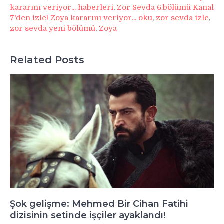
kararını veriyor... haberleri
,
Zor Sevda 6.bölümü Kanal
7'den izle! Zoya kararını veriyor... oku
,
zor sevda izle
,
zor sevda yeni bölümü
,
Zoya
Related Posts
Şok gelişme: Mehmed Bir Cihan Fatihi
dizisinin setinde işçiler ayaklandı!