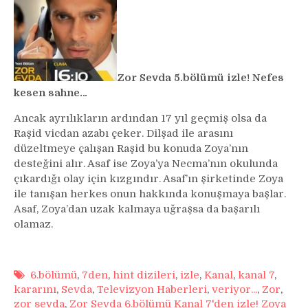
Zor Sevda 5.bölümü izle! Nefes
kesen sahne…
Ancak ayrılıkların ardından 17 yıl geçmiş olsa da
Raşid vicdan azabı çeker. Dilşad ile arasını
düzeltmeye çalışan Raşid bu konuda Zoya’nın
desteğini alır. Asaf ise Zoya’ya Necma’nın okulunda
çıkardığı olay için kızgındır. Asaf’ın şirketinde Zoya
ile tanışan herkes onun hakkında konuşmaya başlar.
Asaf, Zoya’dan uzak kalmaya uğraşsa da başarılı
olamaz.
6.bölümü
,
7den
,
hint dizileri
,
izle
,
Kanal
,
kanal 7
,
kararını
,
Sevda
,
Televizyon Haberleri
,
veriyor...
,
Zor
,
zor sevda
,
Zor Sevda 6.bölümü Kanal 7'den izle! Zoya