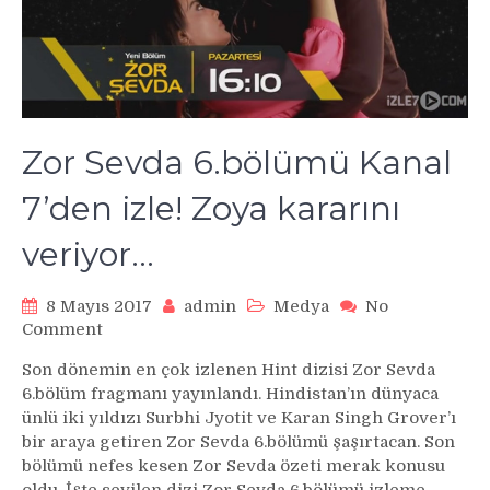
Zor Sevda 6.bölümü Kanal
7’den izle! Zoya kararını
veriyor…
8 Mayıs 2017
admin
Medya
No
on
Comment
Zor
Son dönemin en çok izlenen Hint dizisi Zor Sevda
Sevda
6.bölüm fragmanı yayınlandı. Hindistan’ın dünyaca
6.bölümü
ünlü iki yıldızı Surbhi Jyotit ve Karan Singh Grover’ı
Kanal
bir araya getiren Zor Sevda 6.bölümü şaşırtacan. Son
7’den
bölümü nefes kesen Zor Sevda özeti merak konusu
izle!
Zoya