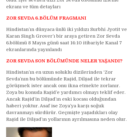
oldu. İşte sevilen dizi Zor Sevda 6.bölümü izleme
kararını
ekranı ve tüm detayları
veriyor…
ZOR SEVDA 6.BÖLÜM FRAGMANI
Hindistan’ın dünyaca ünlü iki yıldızı Surbhi Jyotit ve
Karan Singh Grover’ı bir araya getiren Zor Sevda
6.bölümü 8 Mayıs günü saat 16:10 itibariyle Kanal 7
ekranlarında yayınlandı
ZOR SEVDA SON BÖLÜMÜNDE NELER YAŞANDI?
Hindistan’ın en uzun soluklu dizilerinden ‘Zor
Sevda’nın bu bölümünde Raşid, Dilşad ile tekrar
görüşmek ister ancak onu ikna etmekte zorlanır.
Zoya bu konuda Raşid’e yardımcı olmayı teklif eder.
Ancak Raşid’in Dilşad’ın eski kocası olduğundan
haberi yoktur. Asaf ise Zoya’ya karşı soğuk
davranmayı sürdürür. Geçmişte yaşadıkları olay
Raşid ile Dilşad’ın yollarının ayrılmasına neden olur.