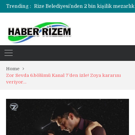
Trending :
Rize Belediyesi’nden 2 bin kişilik mezarlık
Rize’de uyuşturucu operasyonunda 1 şüph
Home
Zor Sevda 6.bölümü Kanal 7’den izle! Zoya kararını
veriyor…