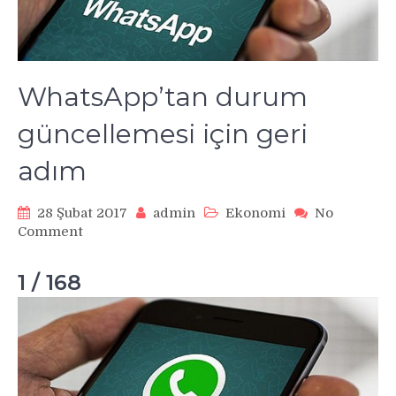
WhatsApp’tan durum
güncellemesi için geri
adım
28 Şubat 2017
admin
Ekonomi
No
on
Comment
WhatsApp’tan
durum
1 / 168
güncellemesi
için
geri
adım