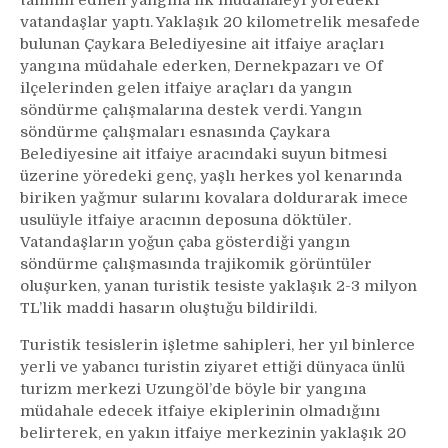
vatandaşlar yaptı. Yaklaşık 20 kilometrelik mesafede
bulunan Çaykara Belediyesine ait itfaiye araçları
yangına müdahale ederken, Dernekpazarı ve Of
ilçelerinden gelen itfaiye araçları da yangın
söndürme çalışmalarına destek verdi. Yangın
söndürme çalışmaları esnasında Çaykara
Belediyesine ait itfaiye aracındaki suyun bitmesi
üzerine yöredeki genç, yaşlı herkes yol kenarında
biriken yağmur sularını kovalara doldurarak imece
usulüyle itfaiye aracının deposuna döktüler.
Vatandaşların yoğun çaba gösterdiği yangın
söndürme çalışmasında trajikomik görüntüler
oluşurken, yanan turistik tesiste yaklaşık 2-3 milyon
TL’lik maddi hasarın oluştuğu bildirildi.
Turistik tesislerin işletme sahipleri, her yıl binlerce
yerli ve yabancı turistin ziyaret ettiği dünyaca ünlü
turizm merkezi Uzungöl’de böyle bir yangına
müdahale edecek itfaiye ekiplerinin olmadığını
belirterek, en yakın itfaiye merkezinin yaklaşık 20