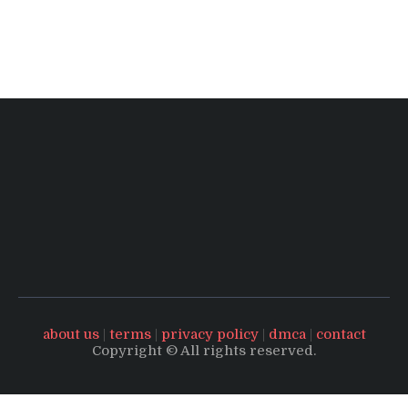
about us
|
terms
|
privacy policy
|
dmca
|
contact
Copyright © All rights reserved.