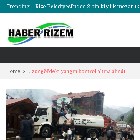
Trending :
Rize Belediyesi’nden 2 bin kişilik mezarlık
Rize’de uyuşturucu operasyonunda 1 şüph
Home
Uzungöl’deki yangın kontrol altına alındı