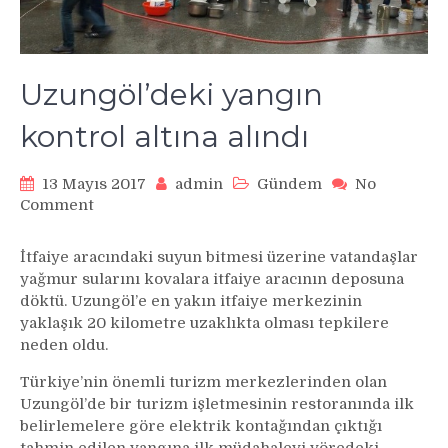
Uzungöl’deki yangın
kontrol altına alındı
13 Mayıs 2017
admin
Gündem
No
on
Comment
Uzungöl’deki
yangın
İtfaiye aracındaki suyun bitmesi üzerine vatandaşlar
kontrol
yağmur sularını kovalara itfaiye aracının deposuna
altına
döktü. Uzungöl’e en yakın itfaiye merkezinin
alındı
yaklaşık 20 kilometre uzaklıkta olması tepkilere
neden oldu.
Türkiye’nin önemli turizm merkezlerinden olan
Uzungöl’de bir turizm işletmesinin restoranında ilk
belirlemelere göre elektrik kontağından çıktığı
tahmin edilen yangına ilk müdahaleyi yöredeki