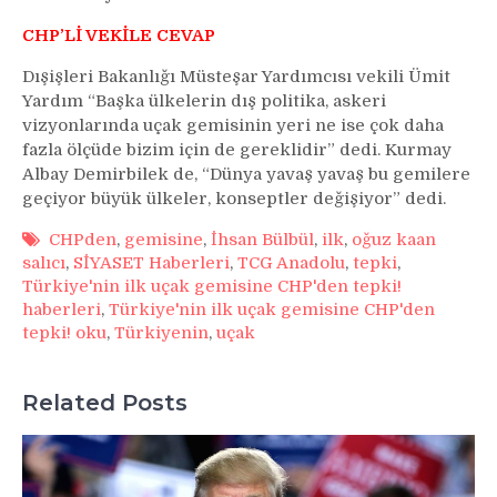
CHP’Lİ VEKİLE CEVAP
Dışişleri Bakanlığı Müsteşar Yardımcısı vekili Ümit
Yardım “Başka ülkelerin dış politika, askeri
vizyonlarında uçak gemisinin yeri ne ise çok daha
fazla ölçüde bizim için de gereklidir” dedi. Kurmay
Albay Demirbilek de, “Dünya yavaş yavaş bu gemilere
geçiyor büyük ülkeler, konseptler değişiyor” dedi.
CHPden
,
gemisine
,
İhsan Bülbül
,
ilk
,
oğuz kaan
salıcı
,
SİYASET Haberleri
,
TCG Anadolu
,
tepki
,
Türkiye'nin ilk uçak gemisine CHP'den tepki!
haberleri
,
Türkiye'nin ilk uçak gemisine CHP'den
tepki! oku
,
Türkiyenin
,
uçak
Related Posts