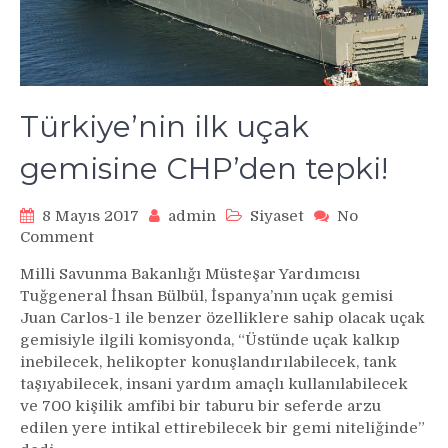
Türkiye’nin ilk uçak
gemisine CHP’den tepki!
8 Mayıs 2017
admin
Siyaset
No
on
Comment
Türkiye’nin
Milli Savunma Bakanlığı Müsteşar Yardımcısı
ilk
Tuğgeneral İhsan Bülbül, İspanya’nın uçak gemisi
uçak
Juan Carlos-1 ile benzer özelliklere sahip olacak uçak
gemisine
gemisiyle ilgili komisyonda, “Üstünde uçak kalkıp
CHP’den
inebilecek, helikopter konuşlandırılabilecek, tank
tepki!
taşıyabilecek, insani yardım amaçlı kullanılabilecek
ve 700 kişilik amfibi bir taburu bir seferde arzu
edilen yere intikal ettirebilecek bir gemi niteliğinde”