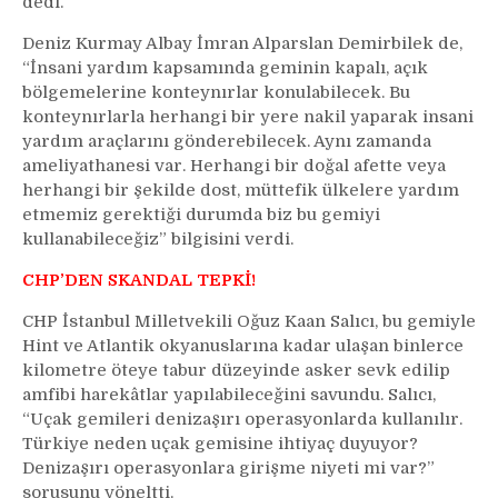
dedi.
Deniz Kurmay Albay İmran Alparslan Demirbilek de,
“İnsani yardım kapsamında geminin kapalı, açık
bölgemelerine konteynırlar konulabilecek. Bu
konteynırlarla herhangi bir yere nakil yaparak insani
yardım araçlarını gönderebilecek. Aynı zamanda
ameliyathanesi var. Herhangi bir doğal afette veya
herhangi bir şekilde dost, müttefik ülkelere yardım
etmemiz gerektiği durumda biz bu gemiyi
kullanabileceğiz” bilgisini verdi.
CHP’DEN SKANDAL TEPKİ!
CHP İstanbul Milletvekili Oğuz Kaan Salıcı, bu gemiyle
Hint ve Atlantik okyanuslarına kadar ulaşan binlerce
kilometre öteye tabur düzeyinde asker sevk edilip
amfibi harekâtlar yapılabileceğini savundu. Salıcı,
“Uçak gemileri denizaşırı operasyonlarda kullanılır.
Türkiye neden uçak gemisine ihtiyaç duyuyor?
Denizaşırı operasyonlara girişme niyeti mi var?”
sorusunu yöneltti.