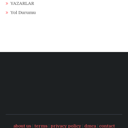
YAZARLAR
Yol Durumu
about us
|
terms
|
privacy policy
|
dmca
|
contact