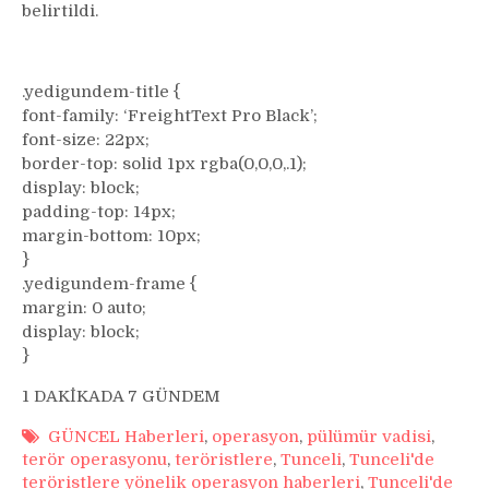
belirtildi.
.yedigundem-title {
font-family: ‘FreightText Pro Black’;
font-size: 22px;
border-top: solid 1px rgba(0,0,0,.1);
display: block;
padding-top: 14px;
margin-bottom: 10px;
}
.yedigundem-frame {
margin: 0 auto;
display: block;
}
1 DAKİKADA 7 GÜNDEM
GÜNCEL Haberleri
,
operasyon
,
pülümür vadisi
,
terör operasyonu
,
teröristlere
,
Tunceli
,
Tunceli'de
teröristlere yönelik operasyon haberleri
,
Tunceli'de