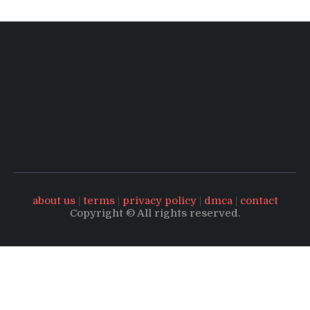
about us
|
terms
|
privacy policy
|
dmca
|
contact
Copyright © All rights reserved.