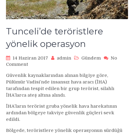
Tunceli’de teröristlere
yönelik operasyon
14 Haziran 2017
admin
Gündem
No
on
Comment
Tunceli’de
Güvenlik kaynaklarından alınan bilgiye göre,
teröristlere
Pülümür Vadisi’nde insansız hava aracı (İHA)
yönelik
tarafından tespit edilen bir grup terörist, silahlı
operasyon
İHA’larca ateş altına alındı.
İHA’ların terörist gruba yönelik hava harekatının
ardından bölgeye takviye güvenlik güçleri sevk
edildi.
Bölgede, teröristlere yönelik operasyonun sürdüğü