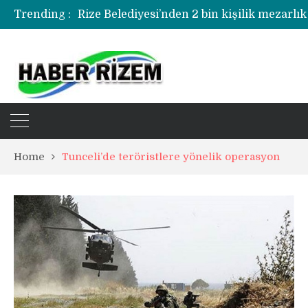
Trending :
Rize Belediyesi’nden 2 bin kişilik mezarlık
Rize’de uyuşturucu operasyonunda 1 şüph
Home
Tunceli’de teröristlere yönelik operasyon