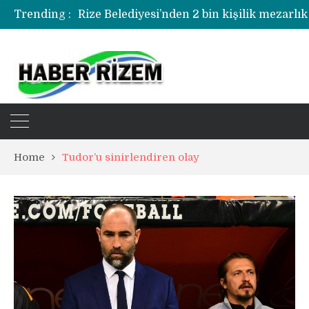
Rize Belediyesi’nden 2 bin kişilik mezarlık
Trending :
Rize’de uyuşturucu operasyonunda 1 şüph
Home
Tudor’u sinirlendiren olay