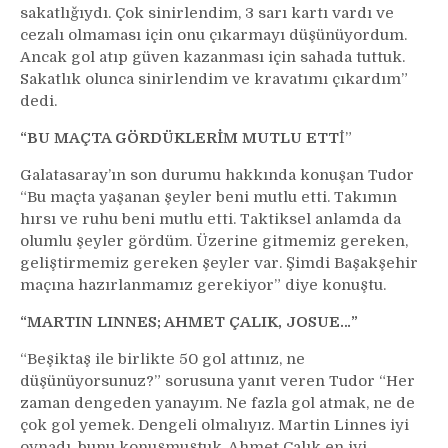
sakatlığıydı. Çok sinirlendim, 3 sarı kartı vardı ve
cezalı olmaması için onu çıkarmayı düşünüyordum.
Ancak gol atıp güven kazanması için sahada tuttuk.
Sakatlık olunca sinirlendim ve kravatımı çıkardım”
dedi.
“BU MAÇTA GÖRDÜKLERİM MUTLU ETT
İ”
Galatasaray’ın son durumu hakkında konuşan Tudor
“Bu maçta yaşanan şeyler beni mutlu etti. Takımın
hırsı ve ruhu beni mutlu etti. Taktiksel anlamda da
olumlu şeyler gördüm. Üzerine gitmemiz gereken,
geliştirmemiz gereken şeyler var. Şimdi Başakşehir
maçına hazırlanmamız gerekiyor” diye konuştu.
“MARTIN LINNES; AHMET ÇALIK, JOSUE…”
“Beşiktaş ile birlikte 50 gol attınız, ne
düşünüyorsunuz?” sorusuna yanıt veren Tudor “Her
zaman dengeden yanayım. Ne fazla gol atmak, ne de
çok gol yemek. Dengeli olmalıyız. Martin Linnes iyi
oynadı, bunu konuşmuştuk. Ahmet Çalık en iyi