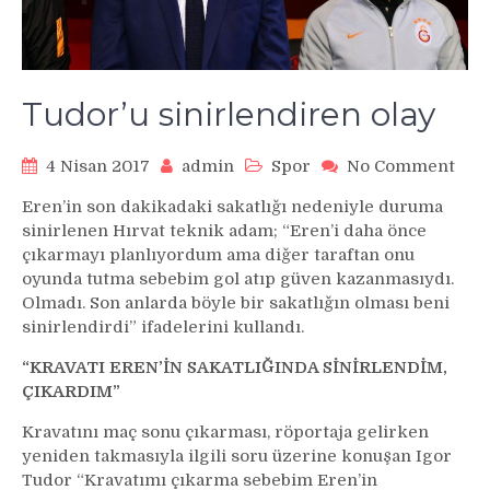
Tudor’u sinirlendiren olay
on
4 Nisan 2017
admin
Spor
No Comment
Tud
Eren’in son dakikadaki sakatlığı nedeniyle duruma
sini
sinirlenen Hırvat teknik adam; “Eren’i daha önce
olay
çıkarmayı planlıyordum ama diğer taraftan onu
oyunda tutma sebebim gol atıp güven kazanmasıydı.
Olmadı. Son anlarda böyle bir sakatlığın olması beni
sinirlendirdi” ifadelerini kullandı.
“KRAVATI EREN’İN SAKATLIĞINDA SİNİRLENDİM,
ÇIKARDIM”
Kravatını maç sonu çıkarması, röportaja gelirken
yeniden takmasıyla ilgili soru üzerine konuşan Igor
Tudor “Kravatımı çıkarma sebebim Eren’in