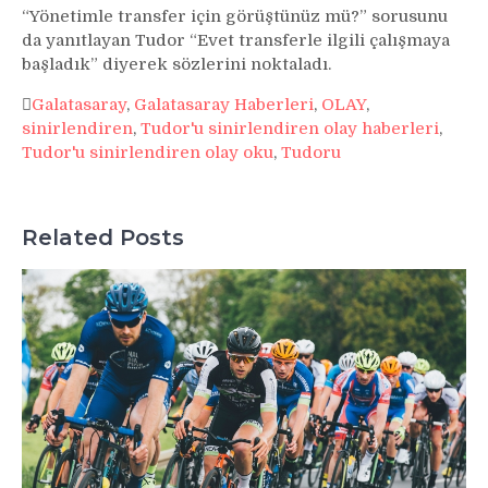
“Yönetimle transfer için görüştünüz mü?” sorusunu
da yanıtlayan Tudor “Evet transferle ilgili çalışmaya
başladık” diyerek sözlerini noktaladı.
Galatasaray
,
Galatasaray Haberleri
,
OLAY
,
sinirlendiren
,
Tudor'u sinirlendiren olay haberleri
,
Tudor'u sinirlendiren olay oku
,
Tudoru
Related Posts