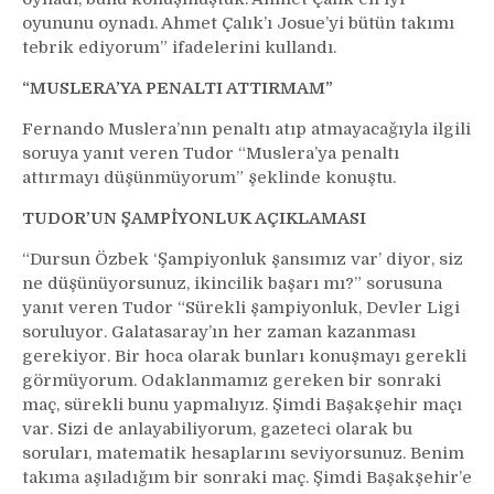
oyununu oynadı. Ahmet Çalık’ı Josue’yi bütün takımı
tebrik ediyorum” ifadelerini kullandı.
“MUSLERA’YA PENALTI ATTIRMAM”
Fernando Muslera’nın penaltı atıp atmayacağıyla ilgili
soruya yanıt veren Tudor “Muslera’ya penaltı
attırmayı düşünmüyorum” şeklinde konuştu.
TUDOR’UN ŞAMPİYONLUK AÇIKLAMASI
“Dursun Özbek ‘Şampiyonluk şansımız var’ diyor, siz
ne düşünüyorsunuz, ikincilik başarı mı?” sorusuna
yanıt veren Tudor “Sürekli şampiyonluk, Devler Ligi
soruluyor. Galatasaray’ın her zaman kazanması
gerekiyor. Bir hoca olarak bunları konuşmayı gerekli
görmüyorum. Odaklanmamız gereken bir sonraki
maç, sürekli bunu yapmalıyız. Şimdi Başakşehir maçı
var. Sizi de anlayabiliyorum, gazeteci olarak bu
soruları, matematik hesaplarını seviyorsunuz. Benim
takıma aşıladığım bir sonraki maç. Şimdi Başakşehir’e