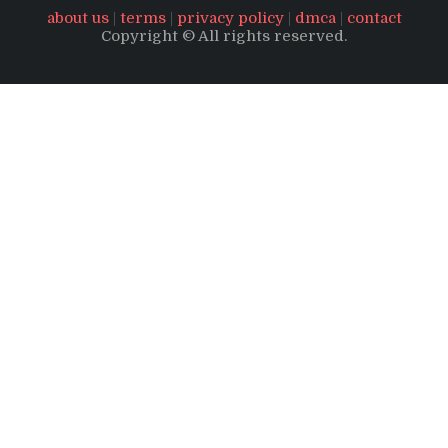
about us
|
terms
|
privacy policy
|
dmca
|
contact
Copyright © All rights reserved.