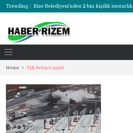
Trending :
Rize Belediyesi’nden 2 bin kişilik mezarlık
Rize’de uyuşturucu operasyonunda 1 şüph
Home
TIR dehşet saçtı!