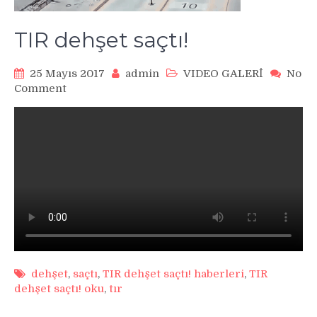
TIR dehşet saçtı!
25 Mayıs 2017
admin
VIDEO GALERİ
No
on
Comment
TIR
dehşet
saçtı!
dehşet
,
saçtı
,
TIR dehşet saçtı! haberleri
,
TIR
dehşet saçtı! oku
,
tır