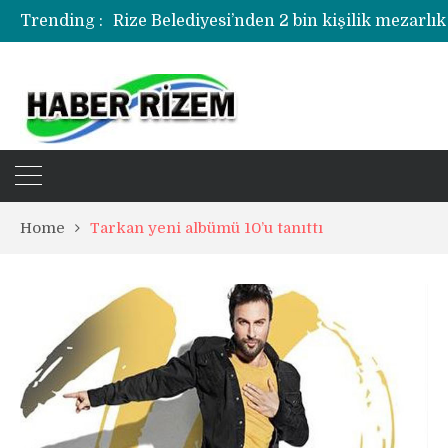
Trending :
Rize Belediyesi’nden 2 bin kişilik mezarlık
Rize’de uyuşturucu operasyonunda 1 şüph
Home
Tarkan yeni albümü 10’u tanıttı