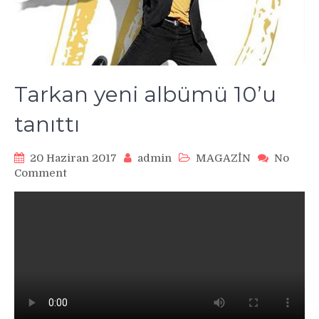
Tarkan yeni albümü 10’u
tanıttı
20 Haziran 2017
admin
MAGAZİN
No
on
Comment
Tarkan
yeni
albümü
10’u
tanıttı