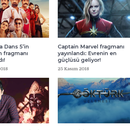
la Dans 5’in
Captain Marvel fragmanı
n fragmanı
yayınlandı: Evrenin en
ı!
güçlüsü geliyor!
2018
25 Kasım 2018