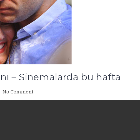
nı – Sinemalarda bu hafta
on
No Comment
Sonsuz
Aşk
filmi
fragmanı
–
Sinemalarda
bu