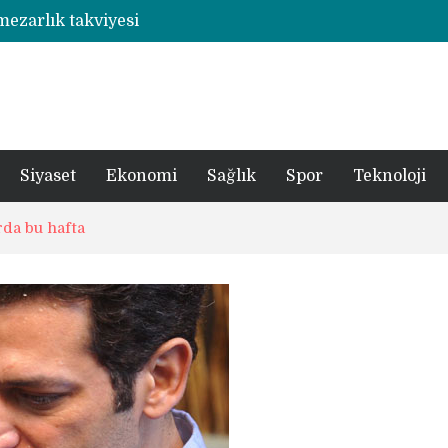
 mezarlık takviyesi
Rize’de otizmli öğrencilerin eğitim gördüğü ahşap hobi atölyesine çarpan araç hasara neden oldu
şümde yer teslimi yıl sonu
utbolcu yiğit böyle uğurlandı
a 1 şüpheli tutuklandı
Siyaset
Ekonomi
Sağlık
Spor
Teknoloji
da bu hafta