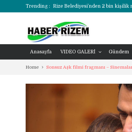
Trending :
Rize Belediyesi’nden 2 bin kişilik
korozyonlu alandaki kentsel dönü
Üzerine kale direği düşen minik f
Rize’de uyuşturucu operasyonund
Anasayfa
VIDEO GALERİ
Gündem
Home
Sonsuz Aşk filmi fragmanı – Sinemalar