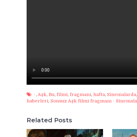
-
,
Aşk
,
Bu
,
filmi
,
fragmanı
,
hafta
,
Sinemalarda
haberleri
,
Sonsuz Aşk filmi fragmanı - Sinemala
Related Posts