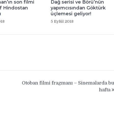
an’ın son filmi
Dağ serisi ve Börü’nün
f Hindostan
yapımcısından Göktürk
ı
üçlemesi geliyor!
018
5 Eylül 2018
Otoban filmi fragmanı – Sinemalarda b
hafta