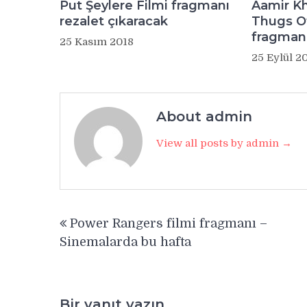
Put Şeylere Filmi fragmanı
Aamir Kh
rezalet çıkaracak
Thugs O
fragman
25 Kasım 2018
25 Eylül 2
About admin
View all posts by admin →
Yazı
Power Rangers filmi fragmanı –
gezinmesi
Sinemalarda bu hafta
Bir yanıt yazın