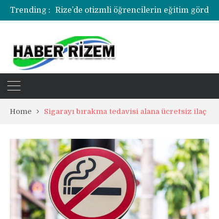
Trending :
korozyonlu alandaki kentsel dönüşümde yer teslimi yıl sonu
Üzerine kale direği düşen minik futbolcu yiğit böyle uğurlandı
Rize’de uyuşturucu operasyonunda 1 şüpheli tutuklandı
Home
Sigarayı bırakma tedavisi alana ücretsiz ilaç