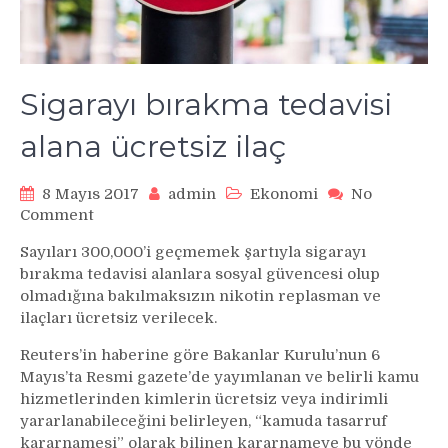
Sigarayı bırakma tedavisi
alana ücretsiz ilaç
8 Mayıs 2017
admin
Ekonomi
No
on
Comment
Sigarayı
Sayıları 300,000’i geçmemek şartıyla sigarayı
bırakma
bırakma tedavisi alanlara sosyal güvencesi olup
tedavisi
olmadığına bakılmaksızın nikotin replasman ve
alana
ilaçları ücretsiz verilecek.
ücretsiz
ilaç
Reuters’in haberine göre Bakanlar Kurulu’nun 6
Mayıs’ta Resmi gazete’de yayımlanan ve belirli kamu
hizmetlerinden kimlerin ücretsiz veya indirimli
yararlanabileceğini belirleyen, “kamuda tasarruf
kararnamesi” olarak bilinen kararnameye bu yönde