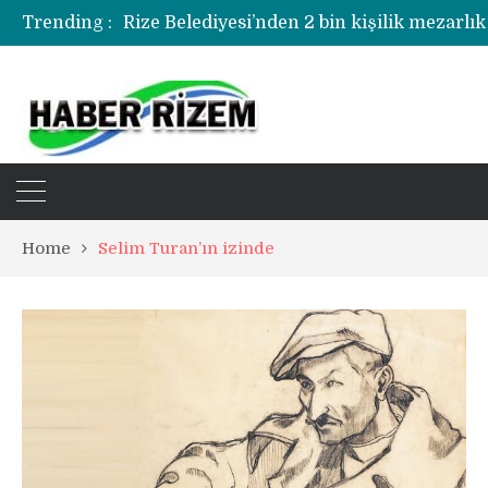
Rize Belediyesi’nden 2 bin kişilik mezarlık
Trending :
Rize’de uyuşturucu operasyonunda 1 şüph
Home
Selim Turan’ın izinde