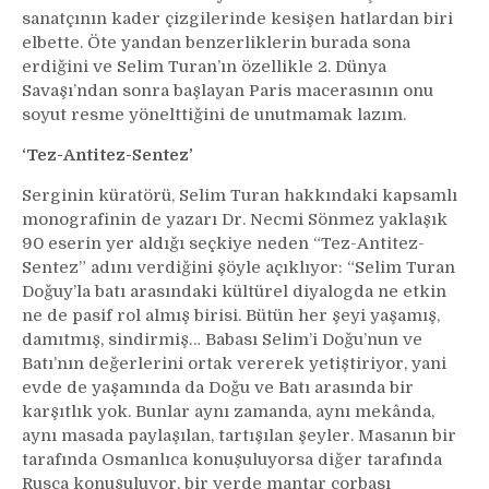
sanatçının kader çizgilerinde kesişen hatlardan biri
elbette. Öte yandan benzerliklerin burada sona
erdiğini ve Selim Turan’ın özellikle 2. Dünya
Savaşı’ndan sonra başlayan Paris macerasının onu
soyut resme yönelttiğini de unutmamak lazım.
‘Tez-Antitez-Sentez’
Serginin küratörü, Selim Turan hakkındaki kapsamlı
monografinin de yazarı Dr. Necmi Sönmez yaklaşık
90 eserin yer aldığı seçkiye neden “Tez-Antitez-
Sentez” adını verdiğini şöyle açıklıyor: “Selim Turan
Doğuy’la batı arasındaki kültürel diyalogda ne etkin
ne de pasif rol almış birisi. Bütün her şeyi yaşamış,
damıtmış, sindirmiş… Babası Selim’i Doğu’nun ve
Batı’nın değerlerini ortak vererek yetiştiriyor, yani
evde de yaşamında da Doğu ve Batı arasında bir
karşıtlık yok. Bunlar aynı zamanda, aynı mekânda,
aynı masada paylaşılan, tartışılan şeyler. Masanın bir
tarafında Osmanlıca konuşuluyorsa diğer tarafında
Rusça konuşuluyor, bir yerde mantar çorbası