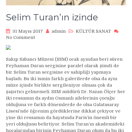
Selim Turan’ın izinde
31 Mayıs 2017
admin
KÜLTÜR SANAT
on
No Comment
Selim
Turan’ın
izinde
Sakıp Sabancı Müzesi (SSM) ocak ayından beri süren
Feyhaman Duran sergisine paralel olarak şimdi de
bir Selim Turan sergisine ev sahipliği yapmaya
başladı. Bu iki ismin farklı galerilerde olsa da aynı
müze içinde birlikte sergileniyor olması çok da
şaşırtıcı gelmemeli. SSM müdürü Dr. Nazan Ölçer her
iki ressamın da aydın Osmanlı ailelerinin çocuğu
olduğuna ve farklı dönemlerde de olsa Galatasaray
Lisesi’nde öğrenim gördüklerine dikkat çekiyor ve
yine iki ressamın da hayatında Paris’in önemli bir
yeri olduğunu belirtiyor. Selim Turan’ın akademideki
hocalarından birinin Feyhaman Duran oluşu da bu iki