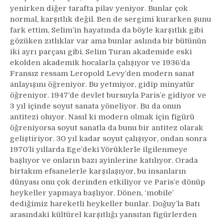
yenirken diğer tarafta pilav yeniyor. Bunlar çok
normal, karşıtlık değil. Ben de sergimi kurarken şunu
fark ettim, Selim’in hayatında da böyle karşıtlık gibi
gözüken zıtlıklar var ama bunlar aslında bir bütünün
iki ayrı parçası gibi. Selim Turan akademide eski
ekolden akademik hocalarla çalışıyor ve 1936’da
Fransız ressam Leropold Levy’den modern sanat
anlayışını öğreniyor. Bu yetmiyor, gidip minyatür
öğreniyor. 1947’de devlet bursuyla Paris’e gidiyor ve
3 yıl içinde soyut sanata yöneliyor. Bu da onun
antitezi oluyor. Nasıl ki modern olmak için figürü
öğreniyorsa soyut sanatla da bunu bir antitez olarak
geliştiriyor. 30 yıl kadar soyut çalışıyor, ondan sonra
1970’li yıllarda Ege’deki Yörüklerle ilgilenmeye
başlıyor ve onların bazı ayinlerine katılıyor. Orada
birtakım efsanelerle karşılaşıyor, bu insanların
dünyası onu çok derinden etkiliyor ve Paris’e dönüp
heykeller yapmaya başlıyor. Dönen, ‘mobile’
dediğimiz hareketli heykeller bunlar. Doğuy’la Batı
arasındaki kültürel karşıtlığı yansıtan figürlerden