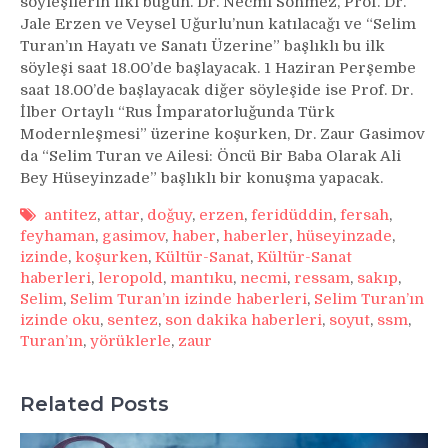
söyleşilerin ilki bugün. Dr. Necmi Sönmez, Prof. Dr.
Jale Erzen ve Veysel Uğurlu’nun katılacağı ve “Selim
Turan’ın Hayatı ve Sanatı Üzerine” başlıklı bu ilk
söyleşi saat 18.00’de başlayacak. 1 Haziran Perşembe
saat 18.00’de başlayacak diğer söyleşide ise Prof. Dr.
İlber Ortaylı “Rus İmparatorluğunda Türk
Modernleşmesi” üzerine koşurken, Dr. Zaur Gasimov
da “Selim Turan ve Ailesi: Öncü Bir Baba Olarak Ali
Bey Hüseyinzade” başlıklı bir konuşma yapacak.
antitez
,
attar
,
doğuy
,
erzen
,
feridüddin
,
fersah
,
feyhaman
,
gasimov
,
haber
,
haberler
,
hüseyinzade
,
izinde
,
koşurken
,
Kültür-Sanat
,
Kültür-Sanat
haberleri
,
leropold
,
mantıku
,
necmi
,
ressam
,
sakıp
,
Selim
,
Selim Turan’ın izinde haberleri
,
Selim Turan’ın
izinde oku
,
sentez
,
son dakika haberleri
,
soyut
,
ssm
,
Turan’ın
,
yörüklerle
,
zaur
Related Posts