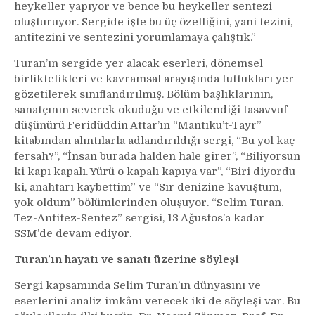
heykeller yapıyor ve bence bu heykeller sentezi
oluşturuyor. Sergide işte bu üç özelliğini, yani tezini,
antitezini ve sentezini yorumlamaya çalıştık.”
Turan’ın sergide yer alacak eserleri, dönemsel
birliktelikleri ve kavramsal arayışında tuttukları yer
gözetilerek sınıflandırılmış. Bölüm başlıklarının,
sanatçının severek okuduğu ve etkilendiği tasavvuf
düşünürü Feridüddin Attar’ın “Mantıku’t-Tayr”
kitabından alıntılarla adlandırıldığı sergi, “Bu yol kaç
fersah?”, “İnsan burada halden hale girer”, “Biliyorsun
ki kapı kapalı. Yürü o kapalı kapıya var”, “Biri diyordu
ki, anahtarı kaybettim” ve “Sır denizine kavuştum,
yok oldum” bölümlerinden oluşuyor. “Selim Turan.
Tez-Antitez-Sentez” sergisi, 13 Ağustos’a kadar
SSM’de devam ediyor.
Turan’ın hayatı ve sanatı üzerine söyleşi
Sergi kapsamında Selim Turan’ın dünyasını ve
eserlerini analiz imkânı verecek iki de söyleşi var. Bu