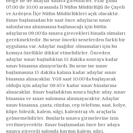
belge ile de adaylar sınava girebilirler. Pzar günü
07.00 ile 10.00 arasında İl Nüfus Müdürlüğü ile Çayeli
ve Ardeşen İlçe Nüfus Müdürlükleri açık olacaktır.
Sınav başlamadan bir saat önce adayların sınav
salonlarına alınmasına başlanacağı için bütün
adayların 09.00’da sınava girecekleri binada olmaları
gerekmektedir. Bu sene önceki senelerden farklı bir
uygulama var. Adaylar mağdur olmamaları için bu
konuya özellikle dikkat etmelidirler. Önceden
adaylar sınav başladıktan 15 dakika sonraya kadar
sınav binasına alınıyorlardı. Bu sene ise sınav
başlamasına 15 dakika kalana kadar adaylar sınav
binasına alınacaklar. YGS saat 10.00’da başlayacak
olduğu için adaylar 09.45’e kadar sınav binalarına
alınacaklar. Sınav başladıktan sonra hiçbir aday, sınav
binasına ve sınav salonuna alınmayacaktır. Adaylar
sınav binasına, çanta, cüzdan, cep telefonu, saat, kolye,
küpe, bilezik, kalem, silgi, kalemtraş vb. araçlarla
gelmemelidirler. Bunlarla sınava girmelerine izin
verilmeyecektir. Sınav başlamadan önce her adaya
sınava gireceği salonda kurşun kalem, silgi,