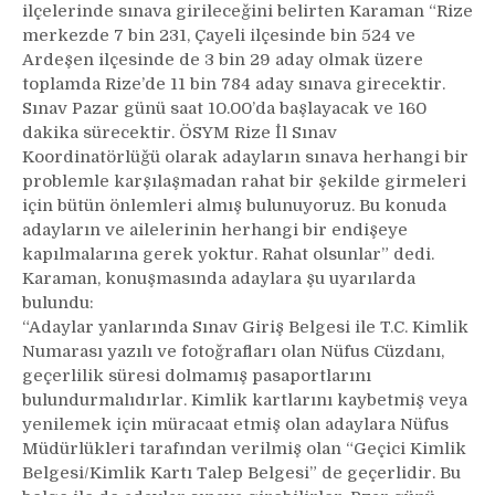
ilçelerinde sınava girileceğini belirten Karaman “Rize
pazar
günü
merkezde 7 bin 231, Çayeli ilçesinde bin 524 ve
yapılacak
Ardeşen ilçesinde de 3 bin 29 aday olmak üzere
YGS
toplamda Rize’de 11 bin 784 aday sınava girecektir.
Sınavı
Sınav Pazar günü saat 10.00’da başlayacak ve 160
öncesinde
dakika sürecektir. ÖSYM Rize İl Sınav
uyarılarda
Koordinatörlüğü olarak adayların sınava herhangi bir
bulundu
problemle karşılaşmadan rahat bir şekilde girmeleri
için bütün önlemleri almış bulunuyoruz. Bu konuda
adayların ve ailelerinin herhangi bir endişeye
kapılmalarına gerek yoktur. Rahat olsunlar” dedi.
Karaman, konuşmasında adaylara şu uyarılarda
bulundu:
“Adaylar yanlarında Sınav Giriş Belgesi ile T.C. Kimlik
Numarası yazılı ve fotoğrafları olan Nüfus Cüzdanı,
geçerlilik süresi dolmamış pasaportlarını
bulundurmalıdırlar. Kimlik kartlarını kaybetmiş veya
yenilemek için müracaat etmiş olan adaylara Nüfus
Müdürlükleri tarafından verilmiş olan “Geçici Kimlik
Belgesi/Kimlik Kartı Talep Belgesi” de geçerlidir. Bu