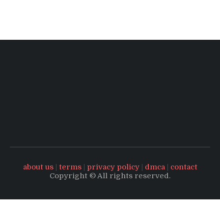
about us
|
terms
|
privacy policy
|
dmca
|
contact
Copyright © All rights reserved.