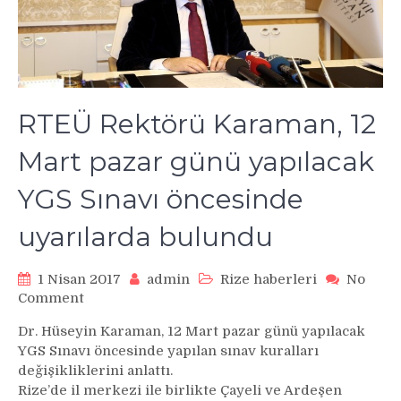
RTEÜ Rektörü Karaman, 12
Mart pazar günü yapılacak
YGS Sınavı öncesinde
uyarılarda bulundu
1 Nisan 2017
admin
Rize haberleri
No
on
Comment
RTEÜ
Dr. Hüseyin Karaman, 12 Mart pazar günü yapılacak
Rektörü
YGS Sınavı öncesinde yapılan sınav kuralları
Karaman,
değişikliklerini anlattı.
12
Rize’de il merkezi ile birlikte Çayeli ve Ardeşen
Mart