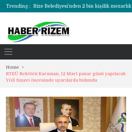
Rize Belediyesi’nden 2 bin kişilik mezarlık
Trending :
Rize’de uyuşturucu operasyonunda 1 şüph
Home
RTEÜ Rektörü Karaman, 12 Mart pazar günü yapılacak
YGS Sınavı öncesinde uyarılarda bulundu