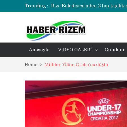
Trending :
Rize Belediyesi’nden 2 bin kişilik
korozyonlu alandaki kentsel dönü
Üzerine kale direği düşen minik f
Rize’de uyuşturucu operasyonund
Anasayfa
VIDEO GALERİ
Gündem
Home
Milliler ‘Ölüm Grubu’na düştü