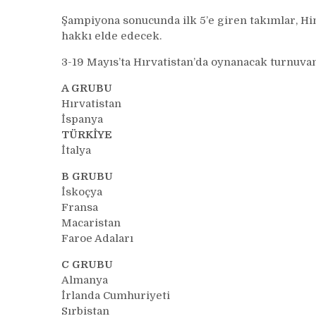
Şampiyona sonucunda ilk 5’e giren takımlar, H
hakkı elde edecek.
3-19 Mayıs’ta Hırvatistan’da oynanacak turnuvan
A GRUBU
Hırvatistan
İspanya
TÜRKİYE
İtalya
B GRUBU
İskoçya
Fransa
Macaristan
Faroe Adaları
C GRUBU
Almanya
İrlanda Cumhuriyeti
Sırbistan