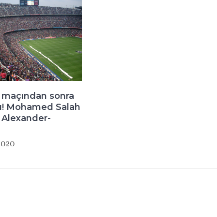
ş maçından sonra
du! Mohamed Salah
 Alexander-
2020