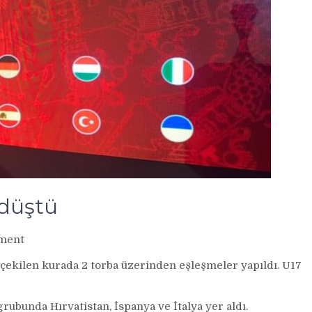
 düştü
on
ment
Milliler
e çekilen kurada 2 torba üzerinden eşleşmeler yapıldı. U17
‘Ölüm
Grubu’na
düştü
ubunda Hırvatistan, İspanya ve İtalya yer aldı.