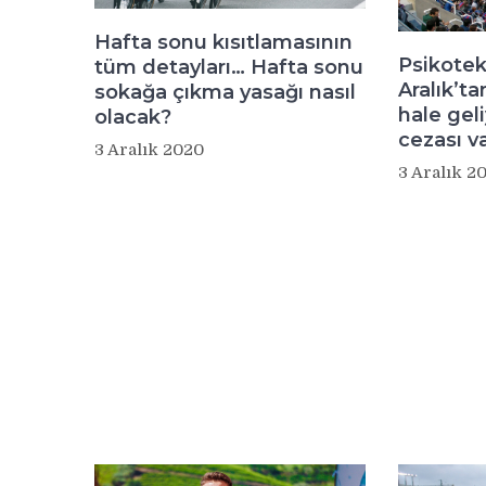
Hafta sonu kısıtlamasının
Psikotek
tüm detayları… Hafta sonu
Aralık’ta
sokağa çıkma yasağı nasıl
hale geli
olacak?
cezası v
3 Aralık 2020
3 Aralık 2