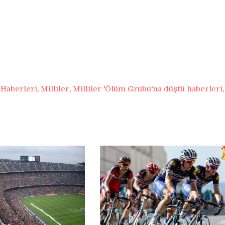
Haberleri
,
Milliler
,
Milliler 'Ölüm Grubu'na düştü haberleri
,