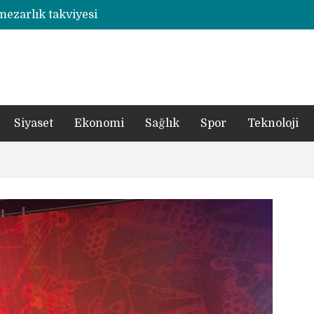
 mezarlık takviyesi
Rize’de otizmli öğrencilerin eğitim gördüğü ahşap hobi atölyesine çarpan araç hasara neden oldu
şümde yer teslimi yıl sonu
utbolcu yiğit böyle uğurlandı
a 1 şüpheli tutuklandı
Siyaset
Ekonomi
Sağlık
Spor
Teknoloji