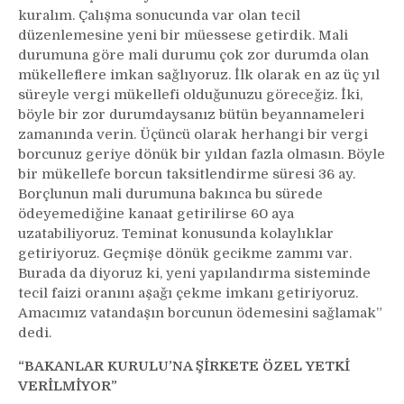
kuralım. Çalışma sonucunda var olan tecil
düzenlemesine yeni bir müessese getirdik. Mali
durumuna göre mali durumu çok zor durumda olan
mükelleflere imkan sağlıyoruz. İlk olarak en az üç yıl
süreyle vergi mükellefi olduğunuzu göreceğiz. İki,
böyle bir zor durumdaysanız bütün beyannameleri
zamanında verin. Üçüncü olarak herhangi bir vergi
borcunuz geriye dönük bir yıldan fazla olmasın. Böyle
bir mükellefe borcun taksitlendirme süresi 36 ay.
Borçlunun mali durumuna bakınca bu sürede
ödeyemediğine kanaat getirilirse 60 aya
uzatabiliyoruz. Teminat konusunda kolaylıklar
getiriyoruz. Geçmişe dönük gecikme zammı var.
Burada da diyoruz ki, yeni yapılandırma sisteminde
tecil faizi oranını aşağı çekme imkanı getiriyoruz.
Amacımız vatandaşın borcunun ödemesini sağlamak”
dedi.
“BAKANLAR KURULU’NA ŞİRKETE ÖZEL YETKİ
VERİLMİYOR”