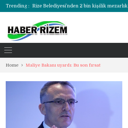
Trending :
Rize Belediyesi’nden 2 bin kişilik mezarlık
Rize’de uyuşturucu operasyonunda 1 şüph
Home
Maliye Bakanı uyardı: Bu son fırsat