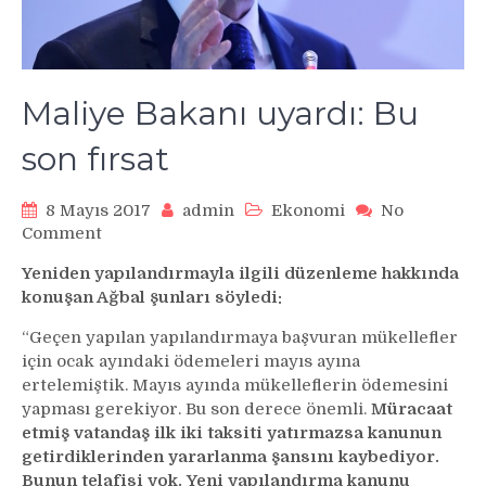
Maliye Bakanı uyardı: Bu
son fırsat
8 Mayıs 2017
admin
Ekonomi
No
on
Comment
Maliye
Yeniden yapılandırmayla ilgili düzenleme hakkında
Bakanı
konuşan Ağbal şunları söyledi:
uyardı:
Bu
“Geçen yapılan yapılandırmaya başvuran mükellefler
son
için ocak ayındaki ödemeleri mayıs ayına
fırsat
ertelemiştik. Mayıs ayında mükelleflerin ödemesini
yapması gerekiyor. Bu son derece önemli.
Müracaat
etmiş vatandaş ilk iki taksiti yatırmazsa kanunun
getirdiklerinden yararlanma şansını kaybediyor.
Bunun telafisi yok. Yeni yapılandırma kanunu