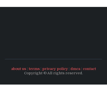
about us
|
terms
|
privacy policy
|
dmca
|
contact
Copyright © All rights reserved.