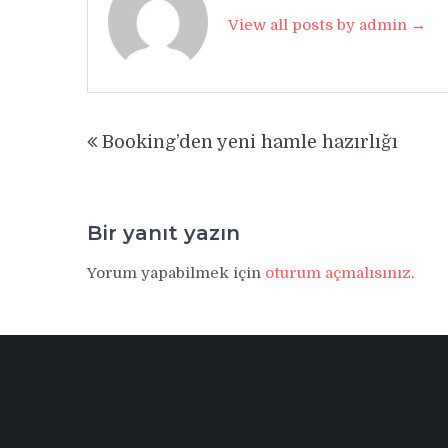
View all posts by admin →
Yazı
Booking’den yeni hamle hazırlığı
gezinmesi
Bir yanıt yazın
Yorum yapabilmek için
oturum açmalısınız
.