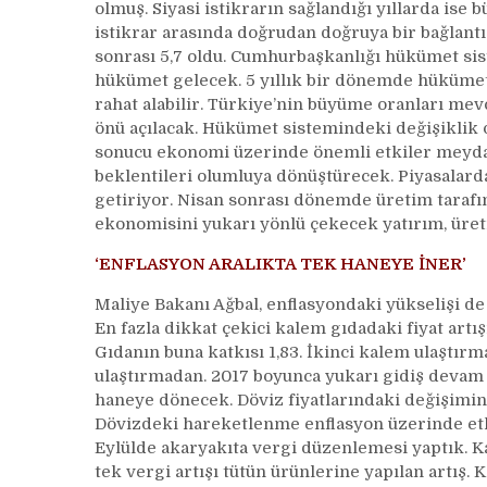
olmuş. Siyasi istikrarın sağlandığı yıllarda ise
istikrar arasında doğrudan doğruya bir bağlant
sonrası 5,7 oldu. Cumhurbaşkanlığı hükümet sist
hükümet gelecek. 5 yıllık bir dönemde hükümet
rahat alabilir. Türkiye’nin büyüme oranları mev
önü açılacak. Hükümet sistemindeki değişiklik
sonucu ekonomi üzerinde önemli etkiler meydan
beklentileri olumluya dönüştürecek. Piyasalarda
getiriyor. Nisan sonrası dönemde üretim tarafınd
ekonomisini yukarı yönlü çekecek yatırım, üret
‘ENFLASYON ARALIKTA TEK HANEYE İNER’
Maliye Bakanı Ağbal, enflasyondaki yükselişi de
En fazla dikkat çekici kalem gıdadaki fiyat artı
Gıdanın buna katkısı 1,83. İkinci kalem ulaştır
ulaştırmadan. 2017 boyunca yukarı gidiş devam 
haneye dönecek. Döviz fiyatlarındaki değişimin 
Dövizdeki hareketlenme enflasyon üzerinde etk
Eylülde akaryakıta vergi düzenlemesi yaptık. Ka
tek vergi artışı tütün ürünlerine yapılan artış.