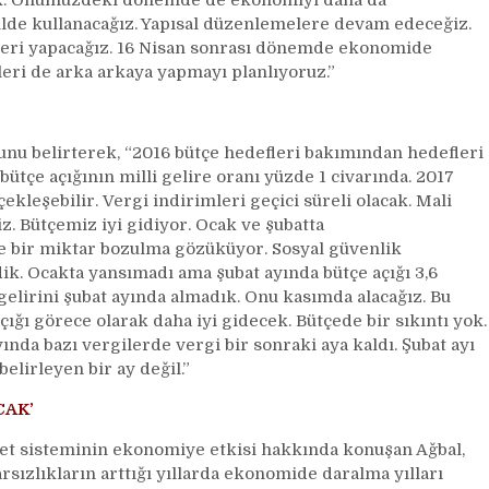
ek. Önümüzdeki dönemde de ekonomiyi daha da
kilde kullanacağız. Yapısal düzenlemelere devam edeceğiz.
eri yapacağız. 16 Nisan sonrası dönemde ekonomide
leri de arka arkaya yapmayı planlıyoruz.”
ğunu belirterek, “2016 bütçe hedefleri bakımından hedefleri
bütçe açığının milli gelire oranı yüzde 1 civarında. 2017
çekleşebilir. Vergi indirimleri geçici süreli olacak. Mali
z. Bütçemiz iyi gidiyor. Ocak ve şubatta
de bir miktar bozulma gözüküyor. Sosyal güvenlik
dik. Ocakta yansımadı ama şubat ayında bütçe açığı 3,6
gelirini şubat ayında almadık. Onu kasımda alacağız. Bu
açığı görece olarak daha iyi gidecek. Bütçede bir sıkıntı yok.
ında bazı vergilerde vergi bir sonraki aya kaldı. Şubat ayı
elirleyen bir ay değil.”
CAK’
et sisteminin ekonomiye etkisi hakkında konuşan Ağbal,
rarsızlıkların arttığı yıllarda ekonomide daralma yılları