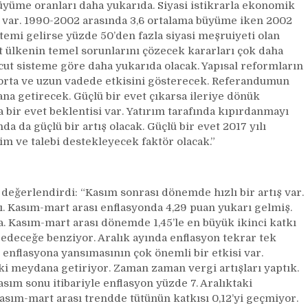
 büyüme oranları daha yukarıda. Siyasi istikrarla ekonomik
ı var. 1990-2002 arasında 3,6 ortalama büyüme iken 2002
emi gelirse yüzde 50’den fazla siyasi meşruiyeti olan
 ülkenin temel sorunlarını çözecek kararları çok daha
cut sisteme göre daha yukarıda olacak. Yapısal reformların
 orta ve uzun vadede etkisini gösterecek. Referandumun
a getirecek. Güçlü bir evet çıkarsa ileriye dönük
 bir evet beklentisi var. Yatırım tarafında kıpırdanmayı
a da güçlü bir artış olacak. Güçlü bir evet 2017 yılı
im ve talebi destekleyecek faktör olacak.”
 değerlendirdi: “Kasım sonrası dönemde hızlı bir artış var.
şı. Kasım-mart arası enflasyonda 4,29 puan yukarı gelmiş.
ma. Kasım-mart arası dönemde 1,45’le en büyük ikinci katkı
edeceğe benziyor. Aralık ayında enflasyon tekrar tek
enflasyona yansımasının çok önemli bir etkisi var.
i meydana getiriyor. Zaman zaman vergi artışları yaptık.
sım sonu itibariyle enflasyon yüzde 7. Aralıktaki
 Kasım-mart arası trendde tütünün katkısı 0,12’yi geçmiyor.