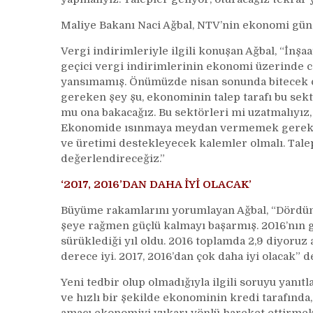
Maliye Bakanı Naci Ağbal, NTV’nin ekonomi günde
Vergi indirimleriyle ilgili konuşan Ağbal, “İnşa
geçici vergi indirimlerinin ekonomi üzerinde can
yansımamış. Önümüzde nisan sonunda bitecek o
gereken şey şu, ekonominin talep tarafı bu se
mu ona bakacağız. Bu sektörleri mi uzatmalıyız,
Ekonomide ısınmaya meydan vermemek gerekti
ve üretimi destekleyecek kalemler olmalı. Talep
değerlendireceğiz.”
‘2017, 2016’DAN DAHA İYİ OLACAK’
Büyüme rakamlarını yorumlayan Ağbal, “Dördünc
şeye rağmen güçlü kalmayı başarmış. 2016’nın 
sürüklediği yıl oldu. 2016 toplamda 2,9 diyoruz 
derece iyi. 2017, 2016’dan çok daha iyi olacak” d
Yeni tedbir olup olmadığıyla ilgili soruyu yanıt
ve hızlı bir şekilde ekonominin kredi tarafında,