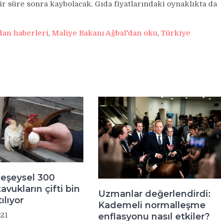
r süre sonra kaybolacak. Gıda fiyatlarındaki oynaklıkta da
dan haberleri
,
Maliye Bakanı Ağbal'dan oku
,
Türkiye
eşeysel 300
avukların çifti bin
Uzmanlar değerlendirdi:
ılıyor
Kademeli normalleşme
21
enflasyonu nasıl etkiler?