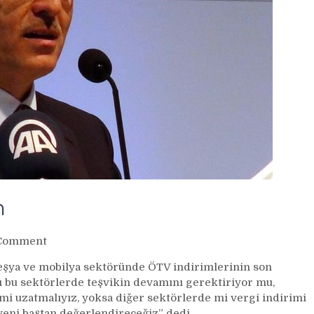
n
on
Comment
Maliye
 eşya ve mobilya sektöründe ÖTV indirimlerinin son
Bakanı
fı bu sektörlerde teşvikin devamını gerektiriyor mu,
Ağbal’dan
mi uzatmalıyız, yoksa diğer sektörlerde mi vergi indirimi
 yeni baştan değerlendireceğiz” dedi.