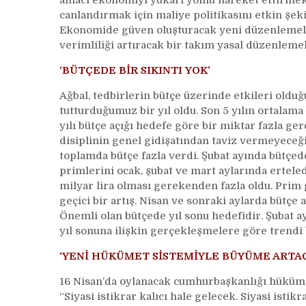
amacı ekonomiyi yukarı yönlü hareket ettirm
canlandırmak için maliye politikasını etkin şe
Ekonomide güven oluşturacak yeni düzenlemel
verimliliği artıracak bir takım yasal düzenleme
‘BÜTÇEDE BİR SIKINTI YOK’
Ağbal, tedbirlerin bütçe üzerinde etkileri oldu
tutturduğumuz bir yıl oldu. Son 5 yılın ortalama 
yılı bütçe açığı hedefe göre bir miktar fazla ger
disiplinin genel gidişatından taviz vermeyeceği
toplamda bütçe fazla verdi. Şubat ayında bütçe
primlerini ocak, şubat ve mart aylarında ertele
milyar lira olması gerekenden fazla oldu. Prim 
geçici bir artış. Nisan ve sonraki aylarda bütçe 
Önemli olan bütçede yıl sonu hedefidir. Şubat ay
yıl sonuna ilişkin gerçekleşmelere göre trendi b
‘YENİ HÜKÜMET SİSTEMİYLE BÜYÜME ARTA
16 Nisan’da oylanacak cumhurbaşkanlığı hüküm
“Siyasi istikrar kalıcı hale gelecek. Siyasi istik