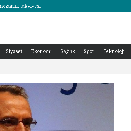
 mezarlık takviyesi
Rize’de otizmli öğrencilerin eğitim gördüğü ahşap hobi atölyesine çarpan araç hasara neden oldu
şümde yer teslimi yıl sonu
utbolcu yiğit böyle uğurlandı
a 1 şüpheli tutuklandı
Siyaset
Ekonomi
Sağlık
Spor
Teknoloji