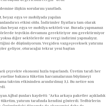
mine ilişkin sorularını yanıtladı.
at, beyaz eşya ve mobilyada yapılan
landırıcı etkisi oldu. İndirimler fiyatlara tam olarak
lan beyaz eşya ve mobilya sektörü var. Burada yapmamız
ktörlerde teşvikin devamını gerektiriyor mu gerektirmiyor
 yoksa diğer sektörlerde mi vergi indirimi yapmalıyız.
ğini de düşünüyorum. Vergiden vazgeçeceksek yatırımı
ler geliyor, oturacağız tekrar yeni baştan
ü çeyrekte ekonomi hızla toparlandı. Üretim tarafı her
geneline bakınca tüketim harcamalarının büyümeyi
ama takvim etkisinden arındırılmış 3,1. Bu netice son
edi.
layan Ağbal şunları kaydetti: “Arka arkaya paketler açıkladık
 tüketim, yatırım tarafında kendini gösterdi. Tedbirlerin